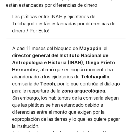
Pequeño
Linkedin
Mediano
Facebook
X
Grande
Las pláticas entre INAH y ejidatarios de
Whatsapp
Telchaquillo están estancadas por diferencias de
Copiar enlace
dinero / Por Esto!
A casi 11 meses del bloqueo de
Mayapán
, el
d
irector general del Instituto Nacional de
Antropología e Historia (INAH), Diego Prieto
Hernández
, afirmó que en ningún momento ha
abandonado a los ejidatarios de
Telchaquillo
,
comisaría de
Tecoh
, por lo que continúa el diálogo
para la reapertura de la
zona arqueológica
.
Sin embargo, los habitantes de la comisaría alegan
que las pláticas se han estancado debido a
diferencias entre el monto que exigen por la
expropiación de las tierras y lo que les quiere pagar
la institución.