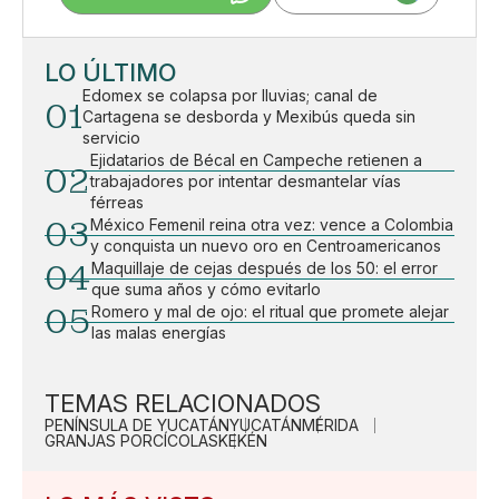
LO ÚLTIMO
Edomex se colapsa por lluvias; canal de
01
Cartagena se desborda y Mexibús queda sin
servicio
Ejidatarios de Bécal en Campeche retienen a
02
trabajadores por intentar desmantelar vías
férreas
03
México Femenil reina otra vez: vence a Colombia
y conquista un nuevo oro en Centroamericanos
04
Maquillaje de cejas después de los 50: el error
que suma años y cómo evitarlo
05
Romero y mal de ojo: el ritual que promete alejar
las malas energías
TEMAS RELACIONADOS
PENÍNSULA DE YUCATÁN
YUCATÁN
MÉRIDA
GRANJAS PORCÍCOLAS
KEKÉN