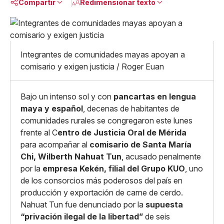
Compartir
Redimensionar texto
Pequeño
Linkedin
Mediano
Facebook
X
Grande
Integrantes de comunidades mayas apoyan a
Whatsapp
comisario y exigen justicia / Roger Euan
Copiar enlace
Bajo un intenso sol y con
pancartas en lengua
maya y español
, decenas de habitantes de
comunidades rurales se congregaron este lunes
frente al C
entro de Justicia Oral de Mérida
para acompañar al
comisario de Santa María
Chi, Wilberth Nahuat Tun
, acusado penalmente
por la
empresa Kekén, filial del Grupo KUO
, uno
de los consorcios más poderosos del país en
producción y exportación de carne de cerdo.
Nahuat Tun fue denunciado por la
supuesta
“privación ilegal de la libertad”
de seis