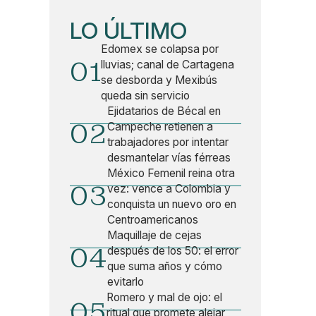
LO ÚLTIMO
Edomex se colapsa por
01
lluvias; canal de Cartagena
se desborda y Mexibús
queda sin servicio
Ejidatarios de Bécal en
02
Campeche retienen a
trabajadores por intentar
desmantelar vías férreas
México Femenil reina otra
03
vez: vence a Colombia y
conquista un nuevo oro en
Centroamericanos
Maquillaje de cejas
04
después de los 50: el error
que suma años y cómo
evitarlo
Romero y mal de ojo: el
05
ritual que promete alejar