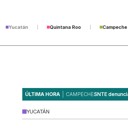
Yucatán
Quintana Roo
Campeche
ÚLTIMA HORA
CAMPECHE
SNTE denuncia
YUCATÁN