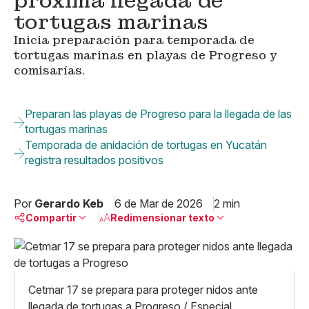
próxima llegada de
tortugas marinas
Inicia preparación para temporada de
tortugas marinas en playas de Progreso y
comisarías.
Preparan las playas de Progreso para la llegada de las
tortugas marinas
Temporada de anidación de tortugas en Yucatán
registra resultados positivos
Por
Gerardo Keb
6 de Mar de 2026
2 min
Compartir
Redimensionar texto
Pequeño
Linkedin
Mediano
Facebook
X
Grande
Cetmar 17 se prepara para proteger nidos ante
Whatsapp
llegada de tortugas a Progreso / Especial