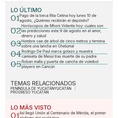
LO ÚLTIMO
01
Pago de la beca Rita Cetina hoy lunes 10 de
agosto, ¿Quiénes recibirán el depósito?
Horóscopos de Mhoni Vidente hoy: cuales son
02
las predicciones este 9 de agosto en el amor,
dinero y salud
03
Hombre cae de árbol de cinco metros y termina
sobre una lancha en Chetumal
04
Rodrigo De Paul marca golazo y muestra
camiseta de Messi tras muerte de su padre
05
Roban malla y puerta de cancha de voleibol
playero en Cancún
TEMAS RELACIONADOS
PENÍNSULA DE YUCATÁN
YUCATÁN
PROGRESO YUCATÁN
LO MÁS VISTO
01
Así llegó Unión al Centenario de Mérida, el primer
elefante del zoológico