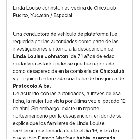
X
Grande
Linda Louise Johnston es vecina de Chicxulub
Whatsapp
Puerto, Yucatán / Especial
Copiar enlace
Una conductora de vehículo de plataforma fue
requerida por las autoridades como parte de las
investigaciones en torno a la desaparición de
Linda Louise Johnston
, de 71 años de edad,
ciudadana estadounidense que fue reportada
como desaparecida en la comisaría de
Chicxulub
y por quien fue lanzada una ficha de búsqueda de
Protocolo Alba
.
De acuerdo con las autoridades, a través de esa
ficha, la mujer fue vista por última vez el pasado 12
de abril. Sin embargo, existe un reporte
norteamericano por la desaparición, en donde se
explica que los familiares de Linda Louise
recibieron una llamada de ella el día 16, y les dijo
que su hijo Damon Martínez
había intentado