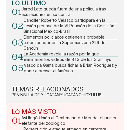
LO ÚLTIMO
01
Jared Leto queda fuera de una película tras
acusaciones en su contra
Canciller Roberto Velasco participará en la
02
sesión plenaria de la VI Reunión de la Comisión
Binacional México-Brasil
Elementos policiacos detienen a probable
03
extorsionador en la Supermanzana 229 de
Cancún
04
La Academia revela la razón por la que
eliminaron los videos de BTS de los Grammys
05
Vasco da Gama busca fichar a Brian Rodríguez y
pone a pensar al América
TEMAS RELACIONADOS
PENÍNSULA DE YUCATÁN
YUCATÁN
CHICXULUB
LO MÁS VISTO
01
Así llegó Unión al Centenario de Mérida, el primer
elefante del zoológico
Persecución y ataque armado en carretera