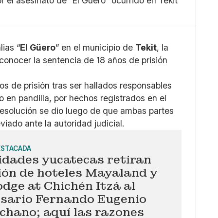
 el asesinato de “El Güero” ocurrido en Tekit
lias “
El Güero
” en el municipio de
Tekit
, la
conocer la sentencia de 18 años de prisión
s de prisión tras ser hallados responsables
o en pandilla, por hechos registrados en el
esolución se dio luego de que ambas partes
iado ante la autoridad judicial.
ESTACADA
idades yucatecas retiran
ión de hoteles Mayaland y
dge at Chichén Itzá al
sario Fernando Eugenio
chano; aquí las razones