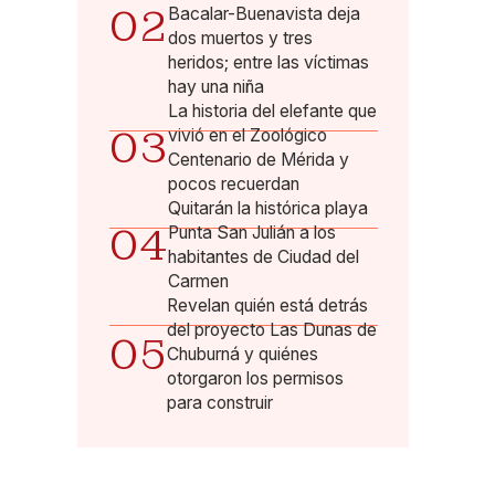
02
Bacalar-Buenavista deja
dos muertos y tres
heridos; entre las víctimas
hay una niña
La historia del elefante que
03
vivió en el Zoológico
Centenario de Mérida y
pocos recuerdan
Quitarán la histórica playa
04
Punta San Julián a los
habitantes de Ciudad del
Carmen
Revelan quién está detrás
del proyecto Las Dunas de
05
Chuburná y quiénes
otorgaron los permisos
para construir