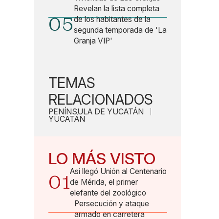
Revelan la lista completa
05
de los habitantes de la
segunda temporada de 'La
Granja VIP'
TEMAS
RELACIONADOS
PENÍNSULA DE YUCATÁN
YUCATÁN
LO MÁS VISTO
Así llegó Unión al Centenario
01
de Mérida, el primer
elefante del zoológico
Persecución y ataque
armado en carretera