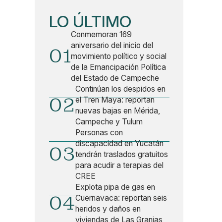
LO ÚLTIMO
Conmemoran 169
aniversario del inicio del
01
movimiento político y social
de la Emancipación Política
del Estado de Campeche
Continúan los despidos en
02
el Tren Maya: reportan
nuevas bajas en Mérida,
Campeche y Tulum
Personas con
discapacidad en Yucatán
03
tendrán traslados gratuitos
para acudir a terapias del
CREE
Explota pipa de gas en
04
Cuernavaca: reportan seis
heridos y daños en
viviendas de Las Granjas