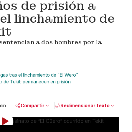
os de prisión a
el linchamiento de
it
 sentencian a dos hombres por la
as tras el linchamiento de “El Wero”
o de Tekit; permanecen en prisión
min
Compartir
Redimensionar texto
Pequeño
Linkedin
Mediano
Facebook