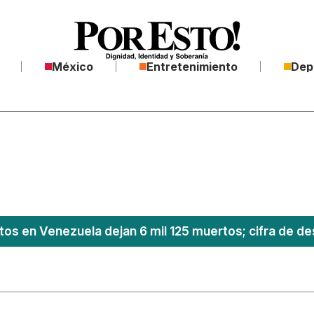
México
Entretenimiento
Dep
os en Venezuela dejan 6 mil 125 muertos; cifra de de