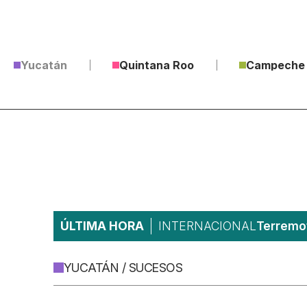
Yucatán
Quintana Roo
Campeche
ÚLTIMA HORA
INTERNACIONAL
Terremot
YUCATÁN / SUCESOS