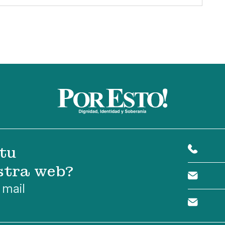
tu
stra web?
 mail