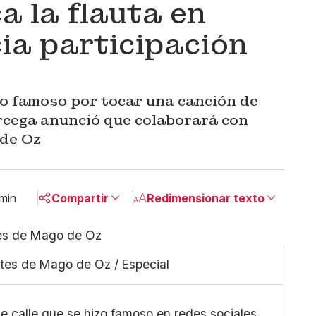
a la flauta en
ia participación
zo famoso por tocar una canción de
rcega anunció que colaborará con
de Oz
 min
Compartir
Redimensionar texto
Pequeño
Linkedin
Mediano
Facebook
tes de Mago de Oz / Especial
Grande
X
Whatsapp
Copiar enlace
e calle que se hizo famoso en redes sociales