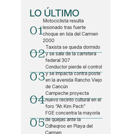
LO ÚLTIMO
Motociclista resulta
01
lesionado tras fuerte
choque en Isla del Carmen
2000
Taxista se queda dormido
02
y se sale de la carretera
federal 307
Conductor pierde el control
03
y se impacta contra poste
en la avenida Rancho Viejo
de Cancún
Campeche proyecta
04
nuevo recinto cultural en el
foro “Ah Kim Pech”
FGE concentra la mayoría
05
de quejas ante la
Cdheqroo en Playa del
Carmen