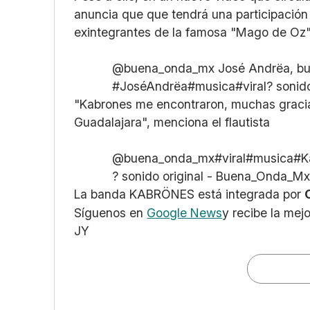
anuncia que que tendrá una participació
exintegrantes de la famosa "Mago de Oz
@buena_onda_mx
José Andrëa, bu
#JoséAndrëa
#musica
#viral
? sonid
"Kabrones me encontraron, muchas gracias
Guadalajara", menciona el flautista
@buena_onda_mx
#viral
#musica
#K
? sonido original - Buena_Onda_Mx
La banda KABRÖNES está integrada por
Síguenos en
Google News
y recibe la mej
JY