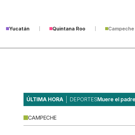
Yucatán
Quintana Roo
Campeche
ÚLTIMA HORA
DEPORTES
Muere el padre
CAMPECHE