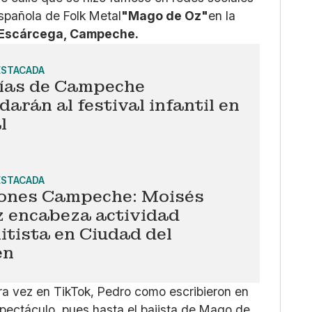
spañola de Folk Metal
"Mago de Oz"
en la
Escárcega, Campeche.
ESTACADA
ías de Campeche
darán al festival infantil en
l
ESTACADA
iones Campeche: Moisés
 encabeza actividad
itista en Ciudad del
en
a vez en TikTok, Pedro como escribieron en
espectáculo, pues hasta el bajista de Mago de