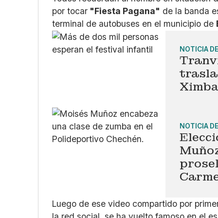
por tocar
"Fiesta Pagana"
de la banda e
terminal de autobuses en el municipio de
NOTICIA D
Tranv
trasla
Ximba
NOTICIA D
Elecc
Muñoz
prosel
Carm
Luego de ese video compartido por primer
la red social, se ha vuelto famoso en el 