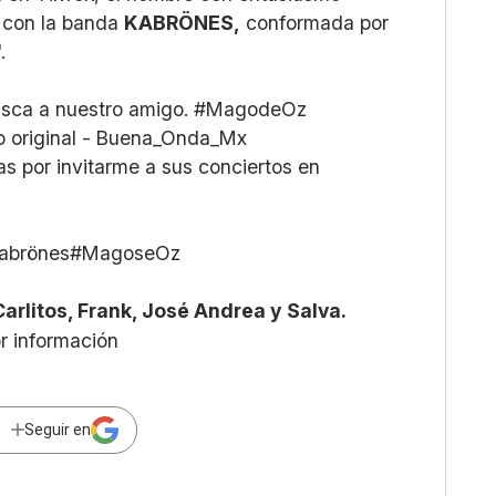
n con la banda
KABRÖNES,
conformada por
".
sca a nuestro amigo.
#MagodeOz
o original - Buena_Onda_Mx
 por invitarme a sus conciertos en
abrönes
#MagoseOz
Carlitos, Frank, José Andrea y Salva.
or información
Seguir en