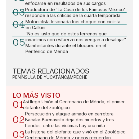
enfocarse en resultados de sus cargos
03
Productora de 'La Casa de los Famosos México'
responde a las críticas de la cuarta temporada
04
Motociclista lesionada tras choque con ciclista
en Calkiní
“No es justo que de estos terrenos que
05
invadimos con esfuerzo nos vengan a desalojar”:
Manifestantes durante el bloqueo en el
Periférico de Mérida
TEMAS RELACIONADOS
PENÍNSULA DE YUCATÁN
CAMPECHE
LO MÁS VISTO
01
Así llegó Unión al Centenario de Mérida, el primer
elefante del zoológico
Persecución y ataque armado en carretera
02
Bacalar-Buenavista deja dos muertos y tres
heridos; entre las víctimas hay una niña
03
La historia del elefante que vivió en el Zoológico
Centenario de Mérida y pocos recuerdan