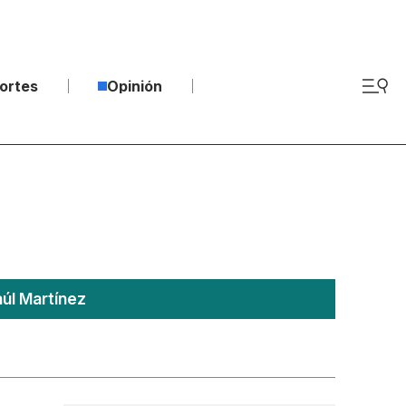
ortes
Opinión
úl Martínez