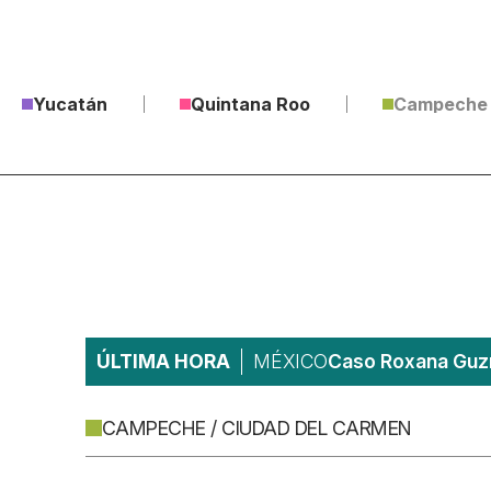
Yucatán
Quintana Roo
Campeche
ÚLTIMA HORA
MÉXICO
Caso Roxana Guzm
CAMPECHE / CIUDAD DEL CARMEN