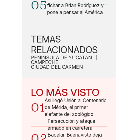
05
fichar a Brian Rodríguez y
pone a pensar al América
TEMAS
RELACIONADOS
PENÍNSULA DE YUCATÁN
CAMPECHE
CIUDAD DEL CARMEN
LO MÁS VISTO
Así llegó Unión al Centenario
01
de Mérida, el primer
elefante del zoológico
Persecución y ataque
armado en carretera
02
Bacalar-Buenavista deja