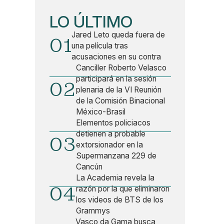
LO ÚLTIMO
Jared Leto queda fuera de
01
una película tras
acusaciones en su contra
Canciller Roberto Velasco
participará en la sesión
02
plenaria de la VI Reunión
de la Comisión Binacional
México-Brasil
Elementos policiacos
detienen a probable
03
extorsionador en la
Supermanzana 229 de
Cancún
La Academia revela la
04
razón por la que eliminaron
los videos de BTS de los
Grammys
Vasco da Gama busca