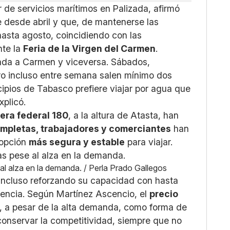
r de servicios marítimos en Palizada, afirmó
 desde abril y que, de mantenerse las
hasta agosto, coincidiendo con las
nte la
Feria de la Virgen del Carmen
.
ada a Carmen y viceversa. Sábados,
ero incluso entre semana salen mínimo dos
ipios de Tabasco prefiere viajar por agua que
xplicó.
tera federal 180
, a la altura de Atasta, han
ompletas, trabajadores y comerciantes
han
 opción
más segura y estable
para viajar.
al alza en la demanda. / Perla Prado Gallegos
 incluso reforzando su capacidad con hasta
uencia. Según Martínez Ascencio, el
precio
, a pesar de la alta demanda, como forma de
conservar la competitividad, siempre que no