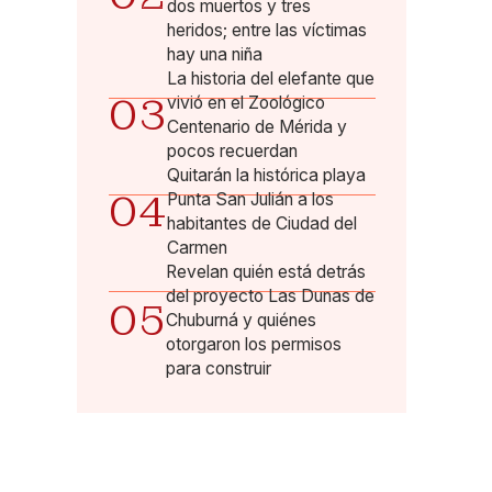
dos muertos y tres
heridos; entre las víctimas
hay una niña
La historia del elefante que
03
vivió en el Zoológico
Centenario de Mérida y
pocos recuerdan
Quitarán la histórica playa
04
Punta San Julián a los
habitantes de Ciudad del
Carmen
Revelan quién está detrás
del proyecto Las Dunas de
05
Chuburná y quiénes
otorgaron los permisos
para construir