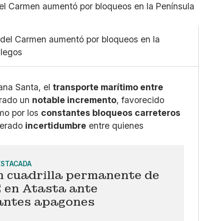
Pequeño
Linkedin
Mediano
Facebook
Grande
X
ad del Carmen aumentó por bloqueos en la
Whatsapp
llegos
Copiar enlace
ana Santa, el
transporte marítimo entre
trado un
notable incremento
, favorecido
o por los
constantes bloqueos carreteros
nerado
incertidumbre
entre quienes
ESTACADA
n cuadrilla permanente de
E en Atasta ante
antes apagones