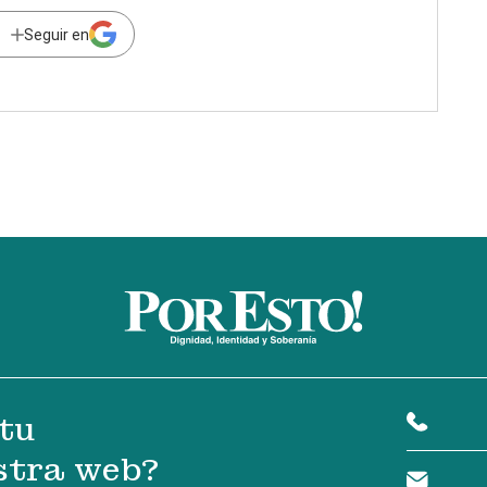
Seguir en
tu
stra web?