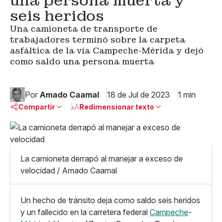
una persona muerta y
seis heridos
Una camioneta de transporte de
trabajadores terminó sobre la carpeta
asfáltica de la vía Campeche-Mérida y dejó
como saldo una persona muerta
Por
Amado Caamal
18 de Jul de 2023
1 min
Compartir
Redimensionar texto
Pequeño
Linkedin
Mediano
Facebook
X
Grande
La camioneta derrapó al manejar a exceso de
Whatsapp
velocidad / Amado Caamal
Copiar enlace
Un hecho de tránsito deja como saldo seis heridos
y un fallecido en la carretera federal
Campeche
-