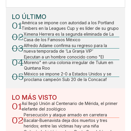
LO ÚLTIMO
01
América se impone con autoridad a los Portland
Timbers en la Leagues Cup y es líder de su grupo
02
Ximena Herrera es la segunda eliminada de La
Casa de los Famosos México
03
Alfredo Adame confirma su regreso para la
nueva temporada de ‘La Granja VIP’
Ejecutan a un hombre conocido como "El
04
Moreno" en una colonia irregular de Tulum en
Quintana Roo
05
México se impone 2-0 a Estados Unidos y se
proclama campeón Sub 20 de la Concacaf
LO MÁS VISTO
01
Así llegó Unión al Centenario de Mérida, el primer
elefante del zoológico
Persecución y ataque armado en carretera
02
Bacalar-Buenavista deja dos muertos y tres
heridos; entre las víctimas hay una niña