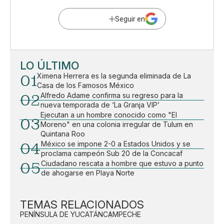
Seguir en
LO ÚLTIMO
01
Ximena Herrera es la segunda eliminada de La
Casa de los Famosos México
02
Alfredo Adame confirma su regreso para la
nueva temporada de ‘La Granja VIP’
Ejecutan a un hombre conocido como "El
03
Moreno" en una colonia irregular de Tulum en
Quintana Roo
04
México se impone 2-0 a Estados Unidos y se
proclama campeón Sub 20 de la Concacaf
05
Ciudadano rescata a hombre que estuvo a punto
de ahogarse en Playa Norte
TEMAS RELACIONADOS
PENÍNSULA DE YUCATÁN
CAMPECHE