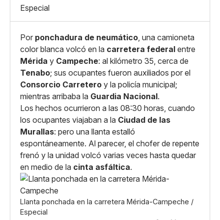
X
Grande
Especial
Whatsapp
Copiar enlace
Por
ponchadura de neumático
, una camioneta
color blanca volcó en la
carretera federal
entre
Mérida
y
Campeche
: al kilómetro 35, cerca de
Tenabo
; sus ocupantes fueron auxiliados por el
Consorcio Carretero
y la policía municipal;
mientras arribaba la
Guardia Nacional
.
Los hechos ocurrieron a las 08:30 horas, cuando
los ocupantes viajaban a la
Ciudad de las
Murallas
: pero una llanta estalló
espontáneamente. Al parecer, el chofer de repente
frenó y la unidad volcó varias veces hasta quedar
en medio de la
cinta asfáltica
.
Llanta ponchada en la carretera Mérida-Campeche /
Especial