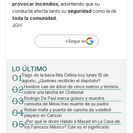
provocar incendios
, advirtiendo que su
conducta afecta tanto su
seguridad
como la de
toda la comunidad
.
JGH
Seguir en
LO ÚLTIMO
01
Pago de la beca Rita Cetina hoy lunes 10 de
agosto, ¿Quiénes recibirán el depósito?
02
Hombre cae de árbol de cinco metros y termina
sobre una lancha en Chetumal
03
Rodrigo De Paul marca golazo y muestra
camiseta de Messi tras muerte de su padre
04
Roban malla y puerta de cancha de voleibol
playero en Cancún
05
¿Por qué le dicen Habibi a Masad en La Casa de
los Famosos México? Este es el significado