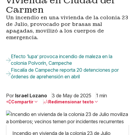
vivienda en Ciudad del
Carmen
Un incendio en una vivienda de la colonia 23
de Julio, provocado por brasas mal
apagadas, movilizó a los cuerpos de
emergencia.
Efecto ‘lupa’ provoca incendio de maleza en la
colonia Polvorín, Campeche
Fiscalía de Campeche reporta 20 detenciones por
órdenes de aprehensión en abril
Por
Israel Lozano
3 de May de 2025
1 min
Compartir
Redimensionar texto
Pequeño
Linkedin
Mediano
Facebook
X
Grande
Incendio en vivienda de la colonia 23 de Julio