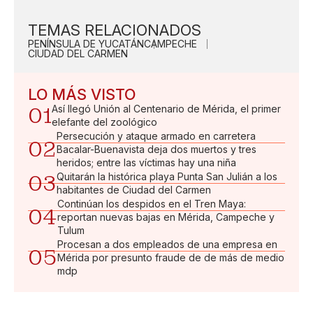
TEMAS RELACIONADOS
PENÍNSULA DE YUCATÁN
CAMPECHE
CIUDAD DEL CARMEN
LO MÁS VISTO
01
Así llegó Unión al Centenario de Mérida, el primer
elefante del zoológico
Persecución y ataque armado en carretera
02
Bacalar-Buenavista deja dos muertos y tres
heridos; entre las víctimas hay una niña
03
Quitarán la histórica playa Punta San Julián a los
habitantes de Ciudad del Carmen
Continúan los despidos en el Tren Maya:
04
reportan nuevas bajas en Mérida, Campeche y
Tulum
Procesan a dos empleados de una empresa en
05
Mérida por presunto fraude de de más de medio
mdp