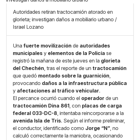
Mediano
Facebook
X
Grande
Autoridades retiran tractocamión atorado en
Whatsapp
glorieta; investigan daños a mobiliario urbano /
Copiar enlace
Israel Lozano
Una
fuerte movilización
de
autoridades
municipales
y
elementos de la Policía
se
registró la mañana de este jueves en la
glorieta
del Chechén
, tras el reporte de un
tractocamión
que quedó
montado sobre la guarnición
,
provocando
daños a la infraestructura pública
y
afectaciones al tráfico vehicular
.
El percance ocurrió cuando el
operador
de un
tractocamión Dina 861
, con
placas de carga
federal 033-DC-8
, intentaba reincorporarse a la
avenida Isla de Tris
. Según el informe preliminar,
el conductor, identificado como
Jorge “N”
, no
calculó correctamente la maniobra, ocasionando