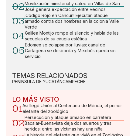
02
Movilización ministerial y cateo en Villas de San
José genera expectación entre vecinos
¡Código Rojo en Cancún! Ejecutan ataque
03
armado contra dos hombres en la colonia Valle
Verde
04
Galilea Montijo rompe el silencio y habla de las
secuelas de su cirugía estética
Edomex se colapsa por lluvias; canal de
05
Cartagena se desborda y Mexibús queda sin
servicio
TEMAS RELACIONADOS
PENÍNSULA DE YUCATÁN
CAMPECHE
LO MÁS VISTO
01
Así llegó Unión al Centenario de Mérida, el primer
elefante del zoológico
Persecución y ataque armado en carretera
02
Bacalar-Buenavista deja dos muertos y tres
heridos; entre las víctimas hay una niña
La historia del elefante que vivió en el Zoológico