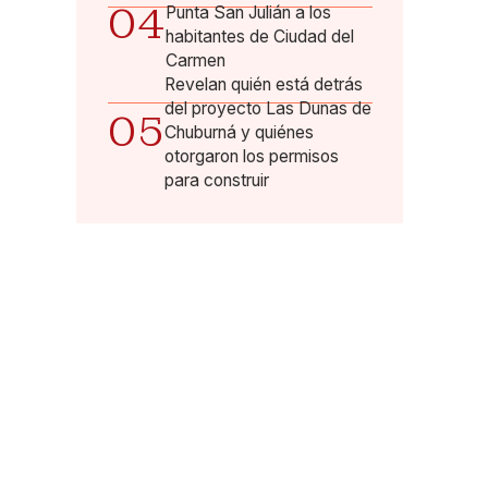
04
Punta San Julián a los
habitantes de Ciudad del
Carmen
Revelan quién está detrás
del proyecto Las Dunas de
05
Chuburná y quiénes
otorgaron los permisos
para construir