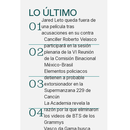
LO ÚLTIMO
Jared Leto queda fuera de
01
una película tras
acusaciones en su contra
Canciller Roberto Velasco
participará en la sesión
02
plenaria de la VI Reunión
de la Comisión Binacional
México-Brasil
Elementos policiacos
detienen a probable
03
extorsionador en la
Supermanzana 229 de
Cancún
La Academia revela la
04
razón por la que eliminaron
los videos de BTS de los
Grammys
Vasco da Gama busca