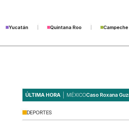
Yucatán
Quintana Roo
Campeche
ÚLTIMA HORA
MÉXICO
Caso Roxana Guzm
DEPORTES