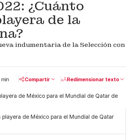
022: ¿Cuánto
layera de la
ana?
eva indumentaria de la Selección con
 min
Compartir
Redimensionar texto
Pequeño
Linkedin
Mediano
Facebook
Grande
X
 playera de México para el Mundial de Qatar
Whatsapp
Copiar enlace