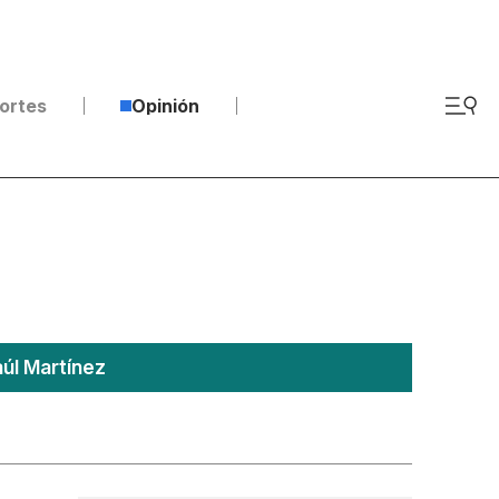
ortes
Opinión
úl Martínez