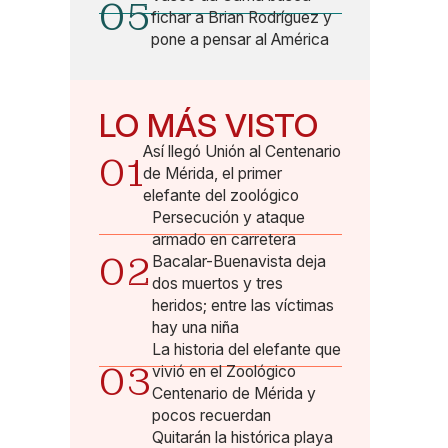
05
fichar a Brian Rodríguez y
pone a pensar al América
LO MÁS VISTO
Así llegó Unión al Centenario
01
de Mérida, el primer
elefante del zoológico
Persecución y ataque
armado en carretera
02
Bacalar-Buenavista deja
dos muertos y tres
heridos; entre las víctimas
hay una niña
La historia del elefante que
03
vivió en el Zoológico
Centenario de Mérida y
pocos recuerdan
Quitarán la histórica playa