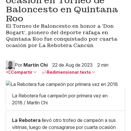
ocasión en Torneo de
Baloncesto en Quintana
Roo
El Torneo de Baloncesto en honor a 'Don
Bogart', pionero del deporte ráfaga en
Quintana Roo fue conquistado por cuarta
ocasión por La Rebotera Cancún
Por
Martín Chi
22 de Aug de 2023
2 min
Compartir
Redimensionar texto
Pequeño
Linkedin
Mediano
La Rebotera fue campeón por primera vez en
Facebook
X
Grande
2018 / Martín Chi
Whatsapp
Copiar enlace
La Rebotera
llevó otro trofeo de campeón a sus
vitrinas, luego de consagrarse por cuarta ocasión