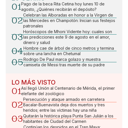
01
Pago de la beca Rita Cetina hoy lunes 10 de
agosto, ¿Quiénes recibirán el depósito?
Celebran las Alboradas en honor a la Virgen de
02
las Mercedes en Champotón: Inician sus festejos
patronales
Horóscopos de Mhoni Vidente hoy: cuales son
03
las predicciones este 9 de agosto en el amor,
dinero y salud
04
Hombre cae de árbol de cinco metros y termina
sobre una lancha en Chetumal
05
Rodrigo De Paul marca golazo y muestra
camiseta de Messi tras muerte de su padre
LO MÁS VISTO
01
Así llegó Unión al Centenario de Mérida, el primer
elefante del zoológico
Persecución y ataque armado en carretera
02
Bacalar-Buenavista deja dos muertos y tres
heridos; entre las víctimas hay una niña
03
Quitarán la histórica playa Punta San Julián a los
habitantes de Ciudad del Carmen
Continúan los despidos en el Tren Maya: