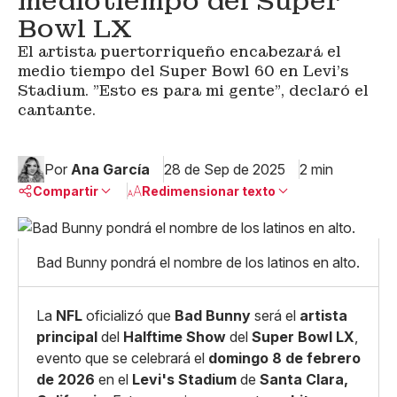
mediotiempo del Super
Bowl LX
El artista puertorriqueño encabezará el
medio tiempo del Super Bowl 60 en Levi's
Stadium. "Esto es para mi gente", declaró el
cantante.
Por
Ana García
28 de Sep de 2025
2 min
Compartir
Redimensionar texto
Pequeño
Linkedin
Mediano
Bad Bunny pondrá el nombre de los latinos en alto.
Facebook
X
Grande
Whatsapp
Copiar enlace
La
NFL
oficializó que
Bad Bunny
será el
artista
principal
del
Halftime Show
del
Super Bowl LX
,
evento que se celebrará el
domingo 8 de febrero
de 2026
en el
Levi's Stadium
de
Santa Clara,