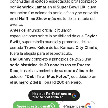
continuidad al exitoso espectáculo protagonizado
por
Kendrick Lamar
en el
Super Bowl LIX
, cuya
actuación fue aclamada por la crítica y se convirtió
en el
Halftime Show más visto
de la historia del
evento.
Antes del anuncio oficial, circularon
especulaciones sobre la posibilidad de que
Taylor
Swift
, superestrella mundial y prometida del ala
cerrada
Travis Kelce
de los
Kansas City Chiefs
,
fuera la elegida para el espectáculo.
Bad Bunny
completó a principios de 2025 una
serie histórica
de
30 conciertos
en
Puerto
Rico
, tras el lanzamiento de su
sexto álbum
de
estudio,
"Debí Tirar Más Fotos"
, que debutó en
el
número 2
del
Billboard 200
en enero.
Haz que PorEsto! sea tu
fuente preferida en
Sigue nuestro canal
Síguenos en