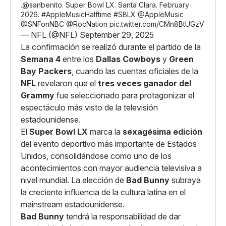
.
@sanbenito
. Super Bowl LX. Santa Clara. February
2026.
#AppleMusicHalftime
#SBLX
@AppleMusic
@SNFonNBC
@RocNation
pic.twitter.com/CMn8BtUGzV
— NFL (@NFL)
September 29, 2025
La confirmación se realizó durante el partido de la
Semana 4
entre los
Dallas Cowboys
y
Green
Bay Packers
, cuando las cuentas oficiales de la
NFL
revelaron que el
tres veces ganador del
Grammy
fue seleccionado para protagonizar el
espectáculo más visto de la televisión
estadounidense.
El
Super Bowl LX
marca la
sexagésima edición
del evento deportivo más importante de Estados
Unidos, consolidándose como uno de los
acontecimientos con mayor audiencia televisiva a
nivel mundial. La elección de
Bad Bunny
subraya
la creciente influencia de la cultura latina en el
mainstream estadounidense.
Bad Bunny
tendrá la responsabilidad de dar