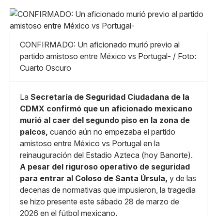
Pequeño
Linkedin
Mediano
Facebook
X
Grande
CONFIRMADO: Un aficionado murió previo al
Whatsapp
partido amistoso entre México vs Portugal- / Foto:
Copiar enlace
Cuarto Oscuro
La
Secretaría de Seguridad Ciudadana de la
CDMX confirmó que un aficionado mexicano
murió al caer del segundo piso en la zona de
palcos,
cuando aún no empezaba el partido
amistoso entre México vs Portugal en la
reinauguración del Estadio Azteca (hoy Banorte).
A pesar del riguroso operativo de seguridad
para entrar al Coloso de Santa Úrsula,
y de las
decenas de normativas que impusieron, la tragedia
se hizo presente este sábado 28 de marzo de
2026 en el fútbol mexicano.