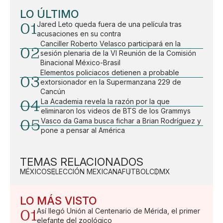
LO ÚLTIMO
01
Jared Leto queda fuera de una película tras
acusaciones en su contra
Canciller Roberto Velasco participará en la
02
sesión plenaria de la VI Reunión de la Comisión
Binacional México-Brasil
Elementos policiacos detienen a probable
03
extorsionador en la Supermanzana 229 de
Cancún
04
La Academia revela la razón por la que
eliminaron los videos de BTS de los Grammys
05
Vasco da Gama busca fichar a Brian Rodríguez y
pone a pensar al América
TEMAS RELACIONADOS
MÉXICO
SELECCIÓN MEXICANA
FUTBOL
CDMX
LO MÁS VISTO
01
Así llegó Unión al Centenario de Mérida, el primer
elefante del zoológico