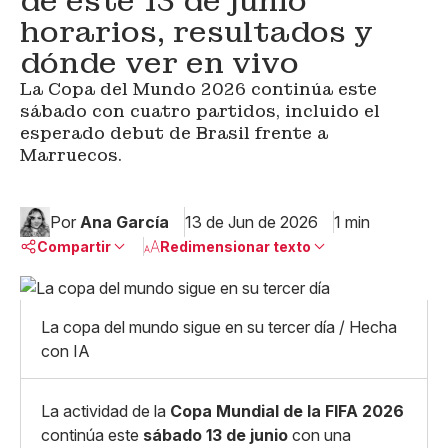
de este 13 de junio
horarios, resultados y
dónde ver en vivo
La Copa del Mundo 2026 continúa este
sábado con cuatro partidos, incluido el
esperado debut de Brasil frente a
Marruecos.
Por
Ana García
13 de Jun de 2026
1 min
Compartir
Redimensionar texto
Pequeño
Linkedin
Mediano
La copa del mundo sigue en su tercer día / Hecha
Facebook
X
Grande
con IA
Whatsapp
Copiar enlace
La actividad de la
Copa Mundial de la FIFA 2026
continúa este
sábado 13 de junio
con una