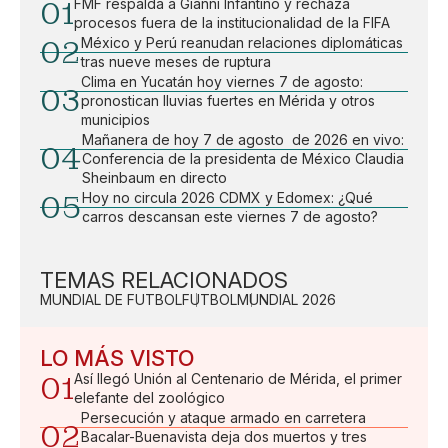
01
FMF respalda a Gianni Infantino y rechaza
procesos fuera de la institucionalidad de la FIFA
02
México y Perú reanudan relaciones diplomáticas
tras nueve meses de ruptura
Clima en Yucatán hoy viernes 7 de agosto:
03
pronostican lluvias fuertes en Mérida y otros
municipios
Mañanera de hoy 7 de agosto de 2026 en vivo:
04
Conferencia de la presidenta de México Claudia
Sheinbaum en directo
05
Hoy no circula 2026 CDMX y Edomex: ¿Qué
carros descansan este viernes 7 de agosto?
TEMAS RELACIONADOS
MUNDIAL DE FUTBOL
FUTBOL
MUNDIAL 2026
LO MÁS VISTO
01
Así llegó Unión al Centenario de Mérida, el primer
elefante del zoológico
Persecución y ataque armado en carretera
02
Bacalar-Buenavista deja dos muertos y tres