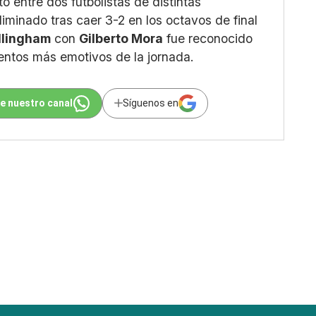
eto entre dos futbolistas de distintas
iminado tras caer 3-2 en los octavos de final
llingham
con
Gilberto Mora
fue reconocido
entos más emotivos de la jornada.
e nuestro canal
Síguenos en