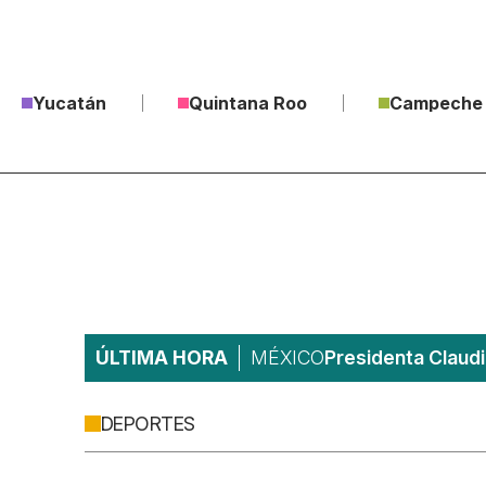
Yucatán
Quintana Roo
Campeche
ÚLTIMA HORA
MÉXICO
Presidenta Claudi
DEPORTES