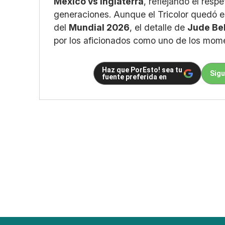
México vs Inglaterra
, reflejando el resp
generaciones. Aunque el Tricolor quedó el
del
Mundial 2026
, el detalle de
Jude Be
por los aficionados como uno de los mom
Haz que PorEsto! sea tu
Sigu
fuente preferida en