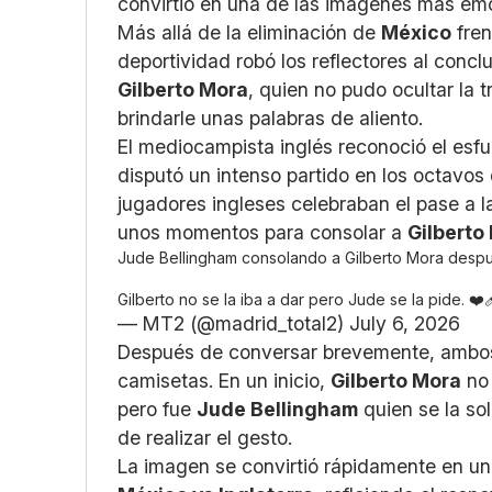
convirtió en una de las imágenes más emo
Más allá de la eliminación de
México
fren
deportividad robó los reflectores al conclu
Gilberto Mora
, quien no pudo ocultar la tr
brindarle unas palabras de aliento.
El mediocampista inglés reconoció el esfu
disputó un intenso partido en los octavos 
jugadores ingleses celebraban el pase a l
unos momentos para consolar a
Gilberto
Jude Bellingham consolando a Gilberto Mora despué
Gilberto no se la iba a dar pero Jude se la pide. ❤️‍
— MT2 (@madrid_total2)
July 6, 2026
Después de conversar brevemente, ambos
camisetas. En un inicio,
Gilberto Mora
no 
pero fue
Jude Bellingham
quien se la so
de realizar el gesto.
La imagen se convirtió rápidamente en un