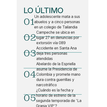
LO ÚLTIMO
Un adolescente mata a sus
01
abuelos y a cinco personas
en un colegio de Tailandia
Campeche se ubica en
02
lugar 27 en denuncias por
extorsión vía 089
Accidente en Santa Ana
03
deja tres personas
atendidas
Abelardo de la Espriella
asume la Presidencia de
04
Colombia y promete mano
dura contra guerrillas y
narcotráfico
¿Cuándo es la fecha y
05
horario de estreno de la
segunda temporada de 'La
Granja VIP'?