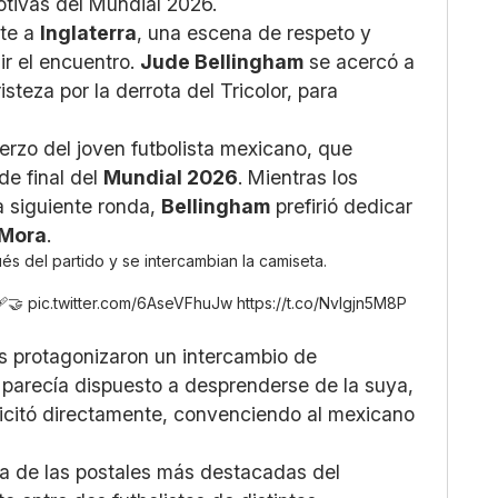
tivas del Mundial 2026.
te a
Inglaterra
, una escena de respeto y
ir el encuentro.
Jude Bellingham
se acercó a
isteza por la derrota del Tricolor, para
erzo del joven futbolista mexicano, que
de final del
Mundial 2026
. Mientras los
a siguiente ronda,
Bellingham
prefirió dedicar
 Mora
.
s del partido y se intercambian la camiseta.
🩹🤝
pic.twitter.com/6AseVFhuJw
https://t.co/NvIgjn5M8P
 protagonizaron un intercambio de
parecía dispuesto a desprenderse de la suya,
licitó directamente, convenciendo al mexicano
a de las postales más destacadas del