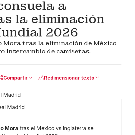
consuela a
s la eliminación
Mundial 2026
o Mora tras la eliminación de México
o intercambio de camisetas.
Compartir
Redimensionar texto
Pequeño
Linkedin
Mediano
Facebook
Real Madrid
Grande
X
Whatsapp
Copiar enlace
to Mora
tras el México vs Inglaterra se