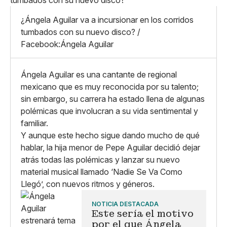
Mediano
Facebook
X
Grande
¿Ángela Aguilar va a incursionar en los corridos
Whatsapp
tumbados con su nuevo disco? /
Copiar enlace
Facebook:Ángela Aguilar
Ángela Aguilar es una cantante de regional
mexicano que es muy reconocida por su talento;
sin embargo, su carrera ha estado llena de algunas
polémicas que involucran a su vida sentimental y
familiar.
Y aunque este hecho sigue dando mucho de qué
hablar, la hija menor de Pepe Aguilar decidió dejar
atrás todas las polémicas y lanzar su nuevo
material musical llamado ‘Nadie Se Va Como
Llegó’, con nuevos ritmos y géneros.
NOTICIA DESTACADA
Este sería el motivo
por el que Ángela