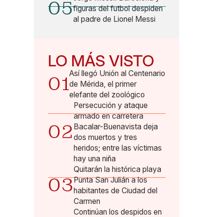
05
figuras del futbol despiden
al padre de Lionel Messi
LO MÁS VISTO
Así llegó Unión al Centenario
01
de Mérida, el primer
elefante del zoológico
Persecución y ataque
armado en carretera
02
Bacalar-Buenavista deja
dos muertos y tres
heridos; entre las víctimas
hay una niña
Quitarán la histórica playa
03
Punta San Julián a los
habitantes de Ciudad del
Carmen
Continúan los despidos en