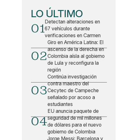
LO ÚLTIMO
Detectan alteraciones en
01
67 vehículos durante
verificaciones en Carmen
Giro en América Latina: El
ascenso de la derecha en
02
Colombia aísla al gobierno
de Lula y reconfigura la
región
Continúa investigación
contra maestro del
03
Cecytec de Campeche
señalado por acoso a
estudiantes
EU anuncia paquete de
04
seguridad de mil millones
de dólares para el nuevo
gobierno de Colombia
Jorge Messi: Barcelona y