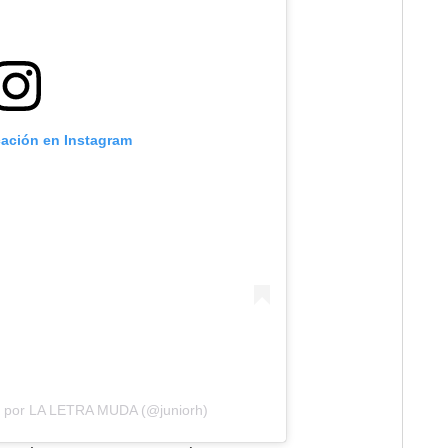
cación en Instagram
a por LA LETRA MUDA (@juniorh)