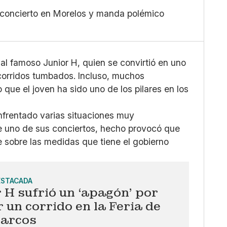
Mediano
Facebook
u concierto en Morelos y manda polémico
Grande
X
Whatsapp
Copiar enlace
al famoso Junior H, quien se convirtió en uno
corridos tumbados. Incluso, muchos
ue el joven ha sido uno de los pilares en los
nfrentado varias situaciones muy
de uno de sus conciertos, hecho provocó que
 sobre las medidas que tiene el gobierno
ESTACADA
 H sufrió un ‘apagón’ por
 un corrido en la Feria de
arcos