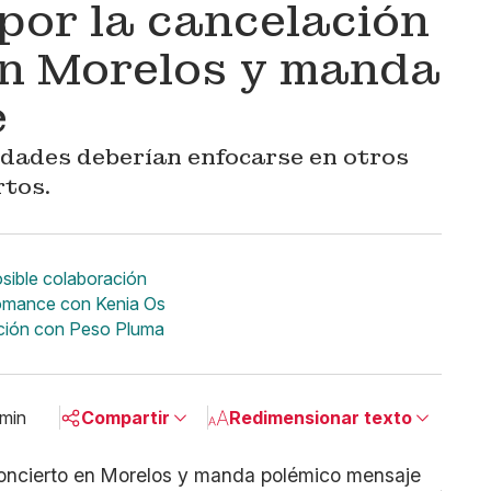
por la cancelación
en Morelos y manda
e
idades deberían enfocarse en otros
rtos.
sible colaboración
romance con Kenia Os
ación con Peso Pluma
 min
Compartir
Redimensionar texto
Pequeño
Linkedin