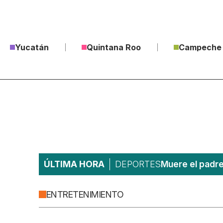
Yucatán
Quintana Roo
Campeche
ÚLTIMA HORA
DEPORTES
Muere el padre
ENTRETENIMIENTO