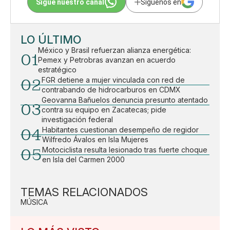
Sigue nuestro canal
Síguenos en
LO ÚLTIMO
México y Brasil refuerzan alianza energética:
01
Pemex y Petrobras avanzan en acuerdo
estratégico
02
FGR detiene a mujer vinculada con red de
contrabando de hidrocarburos en CDMX
Geovanna Bañuelos denuncia presunto atentado
03
contra su equipo en Zacatecas; pide
investigación federal
04
Habitantes cuestionan desempeño de regidor
Wilfredo Ávalos en Isla Mujeres
05
Motociclista resulta lesionado tras fuerte choque
en Isla del Carmen 2000
TEMAS RELACIONADOS
MÚSICA