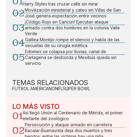
01
Harry Styles tras cruzar calle sin mirar
02
Movilización ministerial y cateo en Villas de San
José genera expectación entre vecinos
¡Código Rojo en Cancún! Ejecutan ataque
03
armado contra dos hombres en la colonia Valle
Verde
04
Galilea Montijo rompe el silencio y habla de las
secuelas de su cirugía estética
Edomex se colapsa por lluvias; canal de
05
Cartagena se desborda y Mexibús queda sin
servicio
TEMAS RELACIONADOS
FUTBOL AMERICANO
NFL
SUPER BOWL
LO MÁS VISTO
01
Así llegó Unión al Centenario de Mérida, el primer
elefante del zoológico
Persecución y ataque armado en carretera
02
Bacalar-Buenavista deja dos muertos y tres
heridos; entre las víctimas hay una niña