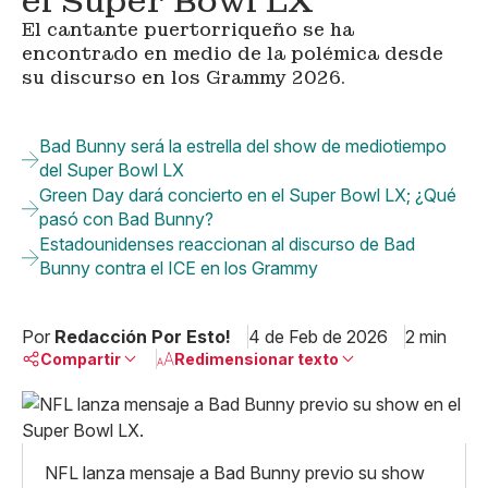
el Super Bowl LX
El cantante puertorriqueño se ha
encontrado en medio de la polémica desde
su discurso en los Grammy 2026.
Bad Bunny será la estrella del show de mediotiempo
del Super Bowl LX
Green Day dará concierto en el Super Bowl LX; ¿Qué
pasó con Bad Bunny?
Estadounidenses reaccionan al discurso de Bad
Bunny contra el ICE en los Grammy
Por
Redacción Por Esto!
4 de Feb de 2026
2 min
Compartir
Redimensionar texto
Pequeño
Linkedin
Mediano
Facebook
X
Grande
NFL lanza mensaje a Bad Bunny previo su show