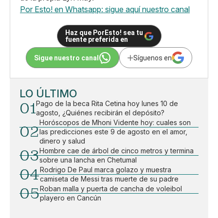
Por Esto! en Whatsapp: sigue aquí nuestro canal
Haz que PorEsto! sea tu
fuente preferida en
Sigue nuestro canal
Síguenos en
LO ÚLTIMO
01
Pago de la beca Rita Cetina hoy lunes 10 de
agosto, ¿Quiénes recibirán el depósito?
Horóscopos de Mhoni Vidente hoy: cuales son
02
las predicciones este 9 de agosto en el amor,
dinero y salud
03
Hombre cae de árbol de cinco metros y termina
sobre una lancha en Chetumal
04
Rodrigo De Paul marca golazo y muestra
camiseta de Messi tras muerte de su padre
05
Roban malla y puerta de cancha de voleibol
playero en Cancún