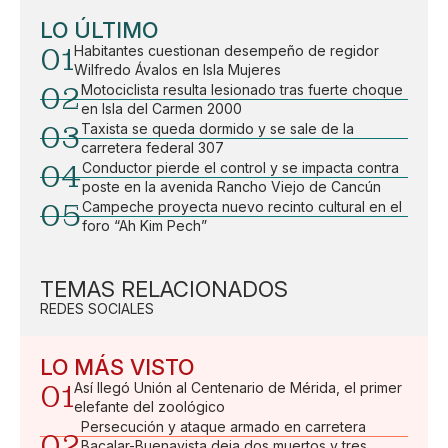
LO ÚLTIMO
01
Habitantes cuestionan desempeño de regidor
Wilfredo Ávalos en Isla Mujeres
02
Motociclista resulta lesionado tras fuerte choque
en Isla del Carmen 2000
03
Taxista se queda dormido y se sale de la
carretera federal 307
04
Conductor pierde el control y se impacta contra
poste en la avenida Rancho Viejo de Cancún
05
Campeche proyecta nuevo recinto cultural en el
foro “Ah Kim Pech”
TEMAS RELACIONADOS
REDES SOCIALES
LO MÁS VISTO
01
Así llegó Unión al Centenario de Mérida, el primer
elefante del zoológico
Persecución y ataque armado en carretera
02
Bacalar-Buenavista deja dos muertos y tres