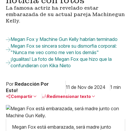
noticia con fotos
La famosa actriz ha revelado estar
embarazada de su actual pareja Machinegun
Kelly.
Megan Fox y Machine Gun Kelly habrían terminado
Megan Fox se sincera sobre su dismorfia corporal:
"Nunca me veo como me ven los demás"
¡Igualitas! La foto de Megan Fox que hizo que la
confundieran con Kika Nieto
Por
Redacción Por
11 de Nov de 2024
1 min
Esto!
Compartir
Redimensionar texto
Pequeño
Linkedin
Mediano
Facebook
X
Grande
Megan Fox está embarazada, será madre junto