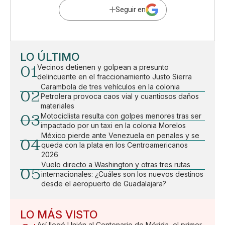
Seguir en
LO ÚLTIMO
01
Vecinos detienen y golpean a presunto
delincuente en el fraccionamiento Justo Sierra
Carambola de tres vehículos en la colonia
02
Petrolera provoca caos vial y cuantiosos daños
materiales
03
Motociclista resulta con golpes menores tras ser
impactado por un taxi en la colonia Morelos
México pierde ante Venezuela en penales y se
04
queda con la plata en los Centroamericanos
2026
Vuelo directo a Washington y otras tres rutas
05
internacionales: ¿Cuáles son los nuevos destinos
desde el aeropuerto de Guadalajara?
LO MÁS VISTO
Así llegó Unión al Centenario de Mérida, el primer