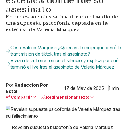
estética donde fue su
asesinato
En redes sociales se ha filtrado el audio de
una supuesta psicofonía captada en la
estética de Valeria Márquez
Caso Valeria Márquez: ¿Quién es la mujer que cerró la
transmisión de tiktok tras el asesinato?
Vivian de la Torre rompe el silencio y explica por qué
terminó el live tras el asesinato de Valeria Márquez
Por
Redacción Por
17 de May de 2025
1 min
Esto!
Compartir
Redimensionar texto
Pequeño
Linkedin
Mediano
Facebook
X
Grande
Revelan supuesta psicofonía de Valeria Márquez