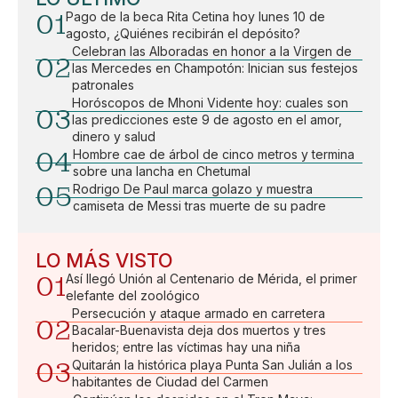
01
Pago de la beca Rita Cetina hoy lunes 10 de
agosto, ¿Quiénes recibirán el depósito?
Celebran las Alboradas en honor a la Virgen de
02
las Mercedes en Champotón: Inician sus festejos
patronales
Horóscopos de Mhoni Vidente hoy: cuales son
03
las predicciones este 9 de agosto en el amor,
dinero y salud
04
Hombre cae de árbol de cinco metros y termina
sobre una lancha en Chetumal
05
Rodrigo De Paul marca golazo y muestra
camiseta de Messi tras muerte de su padre
LO MÁS VISTO
01
Así llegó Unión al Centenario de Mérida, el primer
elefante del zoológico
Persecución y ataque armado en carretera
02
Bacalar-Buenavista deja dos muertos y tres
heridos; entre las víctimas hay una niña
03
Quitarán la histórica playa Punta San Julián a los
habitantes de Ciudad del Carmen