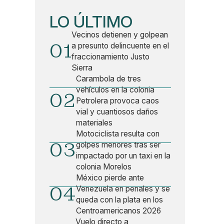
LO ÚLTIMO
Vecinos detienen y golpean
01
a presunto delincuente en el
fraccionamiento Justo
Sierra
Carambola de tres
vehículos en la colonia
02
Petrolera provoca caos
vial y cuantiosos daños
materiales
Motociclista resulta con
03
golpes menores tras ser
impactado por un taxi en la
colonia Morelos
México pierde ante
04
Venezuela en penales y se
queda con la plata en los
Centroamericanos 2026
Vuelo directo a