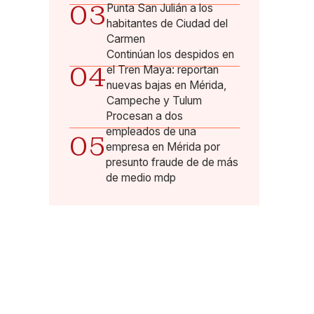
03
Punta San Julián a los
habitantes de Ciudad del
Carmen
Continúan los despidos en
04
el Tren Maya: reportan
nuevas bajas en Mérida,
Campeche y Tulum
Procesan a dos
empleados de una
05
empresa en Mérida por
presunto fraude de de más
de medio mdp