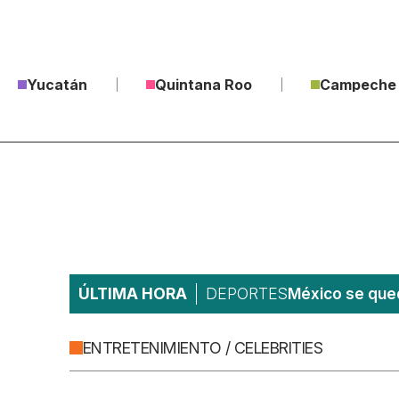
Yucatán
Quintana Roo
Campeche
ÚLTIMA HORA
DEPORTES
México se qued
ENTRETENIMIENTO / CELEBRITIES