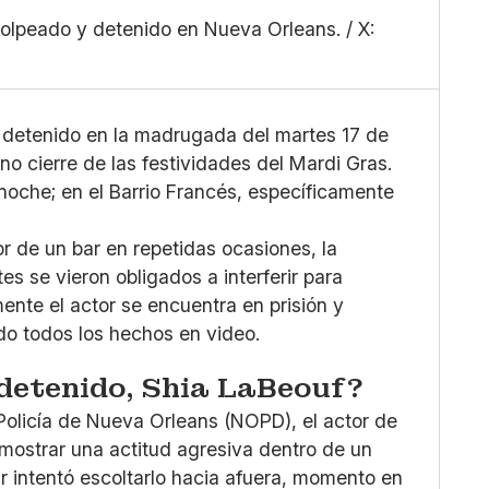
Mediano
Facebook
golpeado y detenido en Nueva Orleans. / X:
Grande
X
Whatsapp
Copiar enlace
 detenido en la madrugada del martes 17 de
o cierre de las festividades del Mardi Gras.
anoche; en el Barrio Francés, específicamente
r de un bar en repetidas ocasiones, la
es se vieron obligados a interferir para
ente el actor se encuentra en prisión y
o todos los hechos en video.
 detenido, Shia LaBeouf?
olicía de Nueva Orleans (NOPD), el actor de
mostrar una actitud agresiva dentro de un
r intentó escoltarlo hacia afuera, momento en