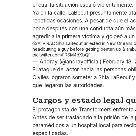
el cual la situación escaló violentamente.
Ya en la calle, LaBeouf presuntamente at
repetidas ocasiones. A pesar de que el ac
poco después con una conducta aún más e
agredir a la primera víctima y golpeó a u
😱🚨 VIRAL: Shia LaBeouf arrested in New Orleans d
headbutting a guy before getting beaten up & ambu
pic.twitter.com/FRSM4dXbQF
— Andray (@andrayofficial)
February 18,
El ataque del actor hacia las personas obli
Civiles lograron someter a Shia LaBeouf y
que llegaron las autoridades.
Cargos y estado legal q
El protagonista de Transformers enfrenta
Antes de ser trasladado a la prisión de la
paramédicos a un hospital local para reci
especificadas.