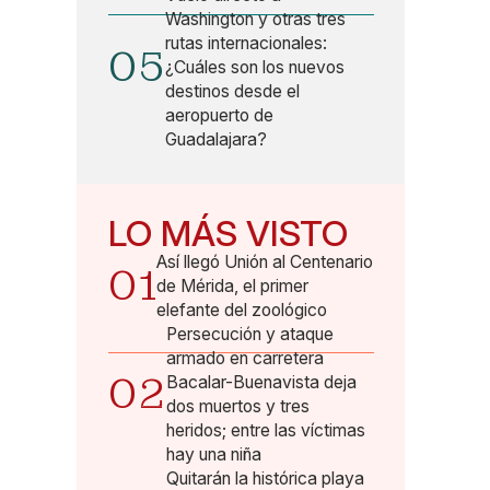
Washington y otras tres
rutas internacionales:
05
¿Cuáles son los nuevos
destinos desde el
aeropuerto de
Guadalajara?
LO MÁS VISTO
Así llegó Unión al Centenario
01
de Mérida, el primer
elefante del zoológico
Persecución y ataque
armado en carretera
02
Bacalar-Buenavista deja
dos muertos y tres
heridos; entre las víctimas
hay una niña
Quitarán la histórica playa