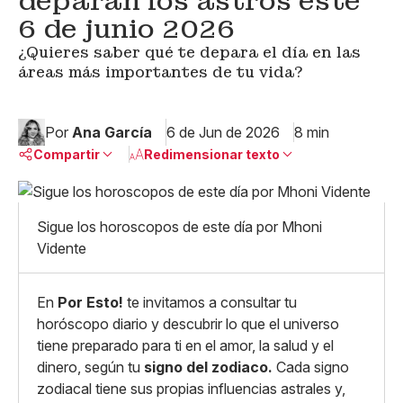
deparan los astros este
6 de junio 2026
¿Quieres saber qué te depara el día en las
áreas más importantes de tu vida?
Por
Ana García
6 de Jun de 2026
8 min
Compartir
Redimensionar texto
Pequeño
Linkedin
Mediano
Sigue los horoscopos de este día por Mhoni
Facebook
X
Grande
Vidente
Whatsapp
Copiar enlace
En
Por Esto!
te invitamos a consultar tu
horóscopo diario y descubrir lo que el universo
tiene preparado para ti en el amor, la salud y el
dinero, según tu
signo del zodiaco.
Cada signo
zodiacal tiene sus propias influencias astrales y,