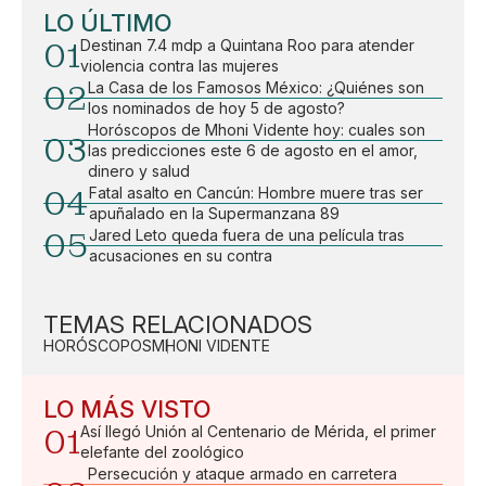
LO ÚLTIMO
01
Destinan 7.4 mdp a Quintana Roo para atender
violencia contra las mujeres
02
La Casa de los Famosos México: ¿Quiénes son
los nominados de hoy 5 de agosto?
Horóscopos de Mhoni Vidente hoy: cuales son
03
las predicciones este 6 de agosto en el amor,
dinero y salud
04
Fatal asalto en Cancún: Hombre muere tras ser
apuñalado en la Supermanzana 89
05
Jared Leto queda fuera de una película tras
acusaciones en su contra
TEMAS RELACIONADOS
HORÓSCOPOS
MHONI VIDENTE
LO MÁS VISTO
01
Así llegó Unión al Centenario de Mérida, el primer
elefante del zoológico
Persecución y ataque armado en carretera