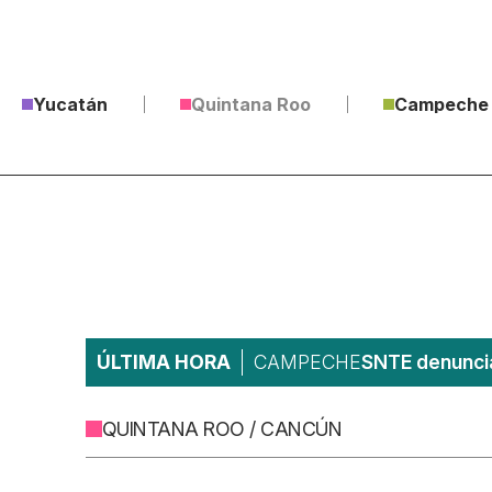
Yucatán
Quintana Roo
Campeche
ÚLTIMA HORA
CAMPECHE
SNTE denuncia
QUINTANA ROO / CANCÚN