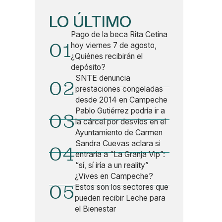
LO ÚLTIMO
Pago de la beca Rita Cetina
01
hoy viernes 7 de agosto,
¿Quiénes recibirán el
depósito?
SNTE denuncia
02
prestaciones congeladas
desde 2014 en Campeche
Pablo Gutiérrez podría ir a
03
la cárcel por desvíos en el
Ayuntamiento de Carmen
Sandra Cuevas aclara si
04
entraría a “La Granja Vip”:
“sí, sí iría a un reality”
¿Vives en Campeche?
05
Estos son los sectores que
pueden recibir Leche para
el Bienestar