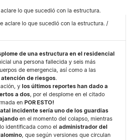
Pequeño
Linkedin
Mediano
Facebook
 aclare lo que sucedió con la estructura. /
Grande
X
Whatsapp
Copiar enlace
plome de una estructura en el residencial
icial una persona fallecida y seis más
 cuerpos de emergencia, así como a las
 atención de riesgos
.
mación, y
los últimos reportes han dado a
ertos a dos
, por el desplome en el citado
firmada en
POR ESTO!
atal incidente sería uno de los guardias
bajando
en el momento del colapso, mientras
ido identificada como el
administrador del
Palomino
, que según versiones que circulan