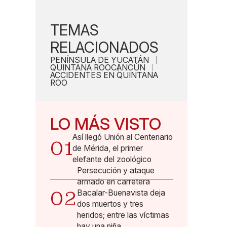
TEMAS
RELACIONADOS
PENÍNSULA DE YUCATÁN
QUINTANA ROO
CANCÚN
ACCIDENTES EN QUINTANA
ROO
LO MÁS VISTO
Así llegó Unión al Centenario
01
de Mérida, el primer
elefante del zoológico
Persecución y ataque
armado en carretera
02
Bacalar-Buenavista deja
dos muertos y tres
heridos; entre las víctimas
hay una niña