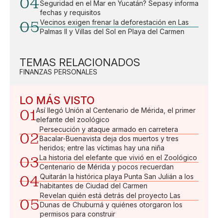
04
Seguridad en el Mar en Yucatán? Sepasy informa
fechas y requisitos
05
Vecinos exigen frenar la deforestación en Las
Palmas II y Villas del Sol en Playa del Carmen
TEMAS RELACIONADOS
FINANZAS PERSONALES
LO MÁS VISTO
01
Así llegó Unión al Centenario de Mérida, el primer
elefante del zoológico
Persecución y ataque armado en carretera
02
Bacalar-Buenavista deja dos muertos y tres
heridos; entre las víctimas hay una niña
03
La historia del elefante que vivió en el Zoológico
Centenario de Mérida y pocos recuerdan
04
Quitarán la histórica playa Punta San Julián a los
habitantes de Ciudad del Carmen
Revelan quién está detrás del proyecto Las
05
Dunas de Chuburná y quiénes otorgaron los
permisos para construir