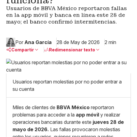
funciona?
Usuarios de BBVA México reportaron fallas
en la app móvil y banca en línea este 28 de
mayo; el banco confirmó intermitencias.
Por
Ana García
28 de May de 2026
2 min
Compartir
Redimensionar texto
Pequeño
Linkedin
Mediano
Facebook
X
Grande
Usuarios reportan molestias por no poder entrar a
Whatsapp
su cuenta
Copiar enlace
Miles de clientes de
BBVA México
reportaron
problemas para acceder a la
app móvil
y realizar
operaciones bancarias durante este
jueves 28 de
mayo de 2026.
Las fallas provocaron molestias
entre los usuarios, quienes recurrieron a redes