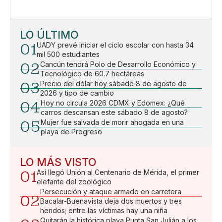
LO ÚLTIMO
01
UADY prevé iniciar el ciclo escolar con hasta 34
mil 500 estudiantes
02
Cancún tendrá Polo de Desarrollo Económico y
Tecnológico de 60.7 hectáreas
03
Precio del dólar hoy sábado 8 de agosto de
2026 y tipo de cambio
04
Hoy no circula 2026 CDMX y Edomex: ¿Qué
carros descansan este sábado 8 de agosto?
05
Mujer fue salvada de morir ahogada en una
playa de Progreso
LO MÁS VISTO
01
Así llegó Unión al Centenario de Mérida, el primer
elefante del zoológico
Persecución y ataque armado en carretera
02
Bacalar-Buenavista deja dos muertos y tres
heridos; entre las víctimas hay una niña
Quitarán la histórica playa Punta San Julián a los