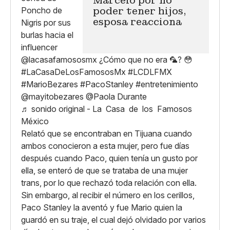
Marcelo por no
poder tener hijos,
esposa reacciona
@lacasafamososmx
¿Cómo que no era 🦜? 😳
#LaCasaDeLosFamososMx
#LCDLFMX
#MarioBezares
#PacoStanley
#entretenimiento
@mayitobezares @Paola Durante
♬ sonido original - La Casa de los Famosos
México
Relató que se encontraban en Tijuana cuando
ambos conocieron a esta mujer, pero fue días
después cuando Paco, quien tenía un gusto por
ella, se enteró de que se trataba de una mujer
trans, por lo que rechazó toda relación con ella.
Sin embargo, al recibir el número en los cerillos,
Paco Stanley la aventó y fue Mario quien la
guardó en su traje, el cual dejó olvidado por varios