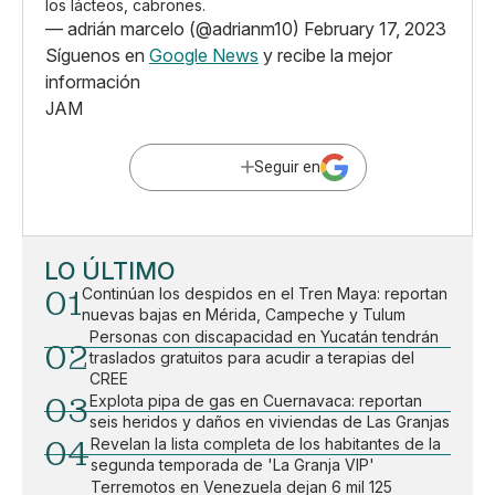
los lácteos, cabrones.
— adrián marcelo (@adrianm10)
February 17, 2023
Síguenos en
Google News
y recibe la mejor
información
JAM
Seguir en
LO ÚLTIMO
01
Continúan los despidos en el Tren Maya: reportan
nuevas bajas en Mérida, Campeche y Tulum
Personas con discapacidad en Yucatán tendrán
02
traslados gratuitos para acudir a terapias del
CREE
03
Explota pipa de gas en Cuernavaca: reportan
seis heridos y daños en viviendas de Las Granjas
04
Revelan la lista completa de los habitantes de la
segunda temporada de 'La Granja VIP'
Terremotos en Venezuela dejan 6 mil 125