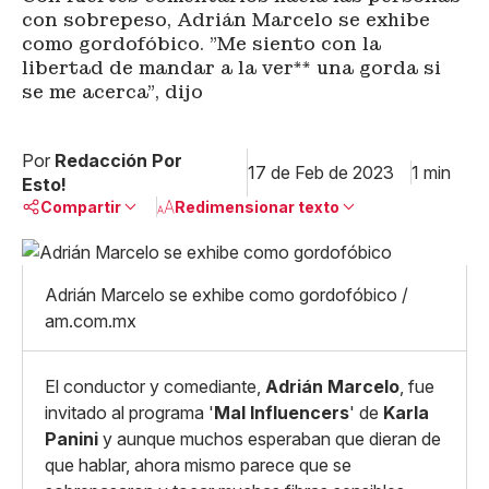
con sobrepeso, Adrián Marcelo se exhibe
como gordofóbico. "Me siento con la
libertad de mandar a la ver** una gorda si
se me acerca", dijo
Por
Redacción Por
17 de Feb de 2023
1 min
Esto!
Compartir
Redimensionar texto
Pequeño
Linkedin
Mediano
Adrián Marcelo se exhibe como gordofóbico /
Facebook
X
Grande
am.com.mx
Whatsapp
Copiar enlace
El conductor y comediante,
Adrián Marcelo
, fue
invitado al programa '
Mal Influencers
' de
Karla
Panini
y aunque muchos esperaban que dieran de
que hablar, ahora mismo parece que se