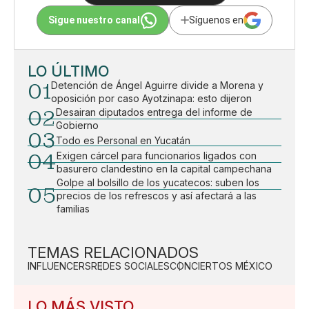
Sigue nuestro canal
Síguenos en
LO ÚLTIMO
01
Detención de Ángel Aguirre divide a Morena y
oposición por caso Ayotzinapa: esto dijeron
02
Desairan diputados entrega del informe de
Gobierno
03
Todo es Personal en Yucatán
04
Exigen cárcel para funcionarios ligados con
basurero clandestino en la capital campechana
Golpe al bolsillo de los yucatecos: suben los
05
precios de los refrescos y así afectará a las
familias
TEMAS RELACIONADOS
INFLUENCERS
REDES SOCIALES
CONCIERTOS MÉXICO
LO MÁS VISTO