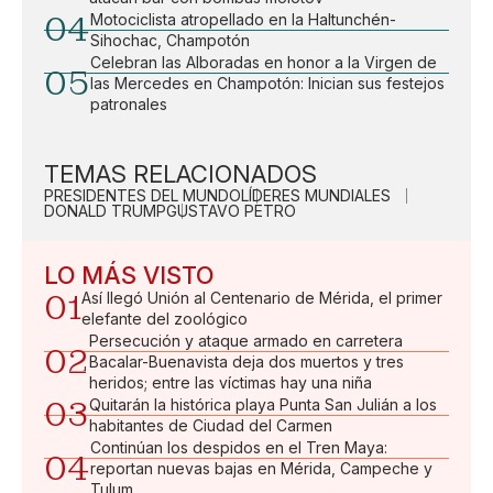
04
Motociclista atropellado en la Haltunchén-
Sihochac, Champotón
Celebran las Alboradas en honor a la Virgen de
05
las Mercedes en Champotón: Inician sus festejos
patronales
TEMAS RELACIONADOS
PRESIDENTES DEL MUNDO
LÍDERES MUNDIALES
DONALD TRUMP
GUSTAVO PETRO
LO MÁS VISTO
01
Así llegó Unión al Centenario de Mérida, el primer
elefante del zoológico
Persecución y ataque armado en carretera
02
Bacalar-Buenavista deja dos muertos y tres
heridos; entre las víctimas hay una niña
03
Quitarán la histórica playa Punta San Julián a los
habitantes de Ciudad del Carmen
Continúan los despidos en el Tren Maya:
04
reportan nuevas bajas en Mérida, Campeche y
Tulum