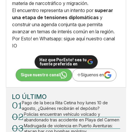
materia de narcotráfico y migración.
El encuentro representa un intento por
superar
una etapa de tensiones diplomáticas
y
construir una agenda conjunta que permita
avanzar en temas de interés común en la región.
Por Esto! en Whatsapp: sigue aquí nuestro canal
IO
Haz que PorEsto! sea tu
fuente preferida en
Sigue nuestro canal
Síguenos en
LO ÚLTIMO
01
Pago de la beca Rita Cetina hoy lunes 10 de
agosto, ¿Quiénes recibirán el depósito?
02
Policías encuentran vehículo volcado y
abandonado tras accidente en Playa del Carmen
03
Madrugada de violencia en Puerto Aventuras:
atacan bar con bombas molotov