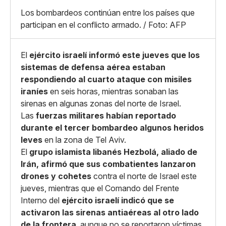
X
Grande
Los bombardeos continúan entre los países que
Whatsapp
participan en el conflicto armado. / Foto: AFP
Copiar enlace
El
ejército israelí informó este jueves que los
sistemas de defensa aérea estaban
respondiendo al cuarto ataque con misiles
iraníes
en seis horas, mientras sonaban las
sirenas en algunas zonas del norte de Israel.
Las
fuerzas militares habían reportado
durante el tercer bombardeo algunos heridos
leves
en la zona de Tel Aviv.
El
grupo islamista libanés Hezbolá, aliado de
Irán, afirmó que sus combatientes lanzaron
drones y cohetes
contra el norte de Israel este
jueves, mientras que el Comando del Frente
Interno del
ejército israelí indicó que se
activaron las sirenas antiaéreas al otro lado
de la frontera
, aunque no se reportaron víctimas