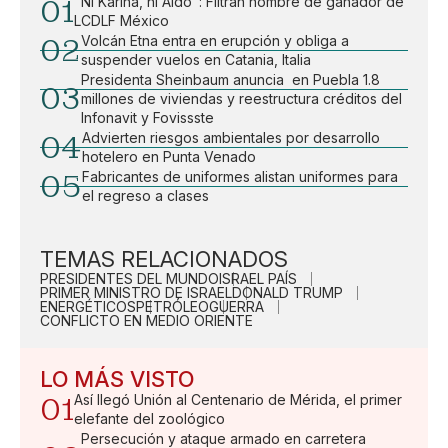
01
"Ni Karina, ni Aldo": Filtran nombre de ganador de
LCDLF México
02
Volcán Etna entra en erupción y obliga a
suspender vuelos en Catania, Italia
Presidenta Sheinbaum anuncia en Puebla 1.8
03
millones de viviendas y reestructura créditos del
Infonavit y Fovissste
04
Advierten riesgos ambientales por desarrollo
hotelero en Punta Venado
05
Fabricantes de uniformes alistan uniformes para
el regreso a clases
TEMAS RELACIONADOS
PRESIDENTES DEL MUNDO
ISRAEL PAÍS
PRIMER MINISTRO DE ISRAEL
DONALD TRUMP
ENERGÉTICOS
PETRÓLEO
GUERRA
CONFLICTO EN MEDIO ORIENTE
LO MÁS VISTO
01
Así llegó Unión al Centenario de Mérida, el primer
elefante del zoológico
Persecución y ataque armado en carretera