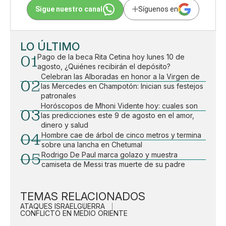
Sigue nuestro canal
Síguenos en
LO ÚLTIMO
01
Pago de la beca Rita Cetina hoy lunes 10 de
agosto, ¿Quiénes recibirán el depósito?
Celebran las Alboradas en honor a la Virgen de
02
las Mercedes en Champotón: Inician sus festejos
patronales
Horóscopos de Mhoni Vidente hoy: cuales son
03
las predicciones este 9 de agosto en el amor,
dinero y salud
04
Hombre cae de árbol de cinco metros y termina
sobre una lancha en Chetumal
05
Rodrigo De Paul marca golazo y muestra
camiseta de Messi tras muerte de su padre
TEMAS RELACIONADOS
ATAQUES ISRAEL
GUERRA
CONFLICTO EN MEDIO ORIENTE