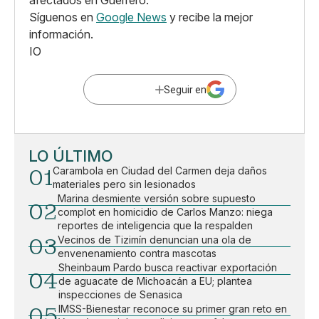
afectados en Guerrero.
Síguenos en
Google News
y recibe la mejor
información.
IO
Seguir en
LO ÚLTIMO
01
Carambola en Ciudad del Carmen deja daños
materiales pero sin lesionados
Marina desmiente versión sobre supuesto
02
complot en homicidio de Carlos Manzo: niega
reportes de inteligencia que la respalden
03
Vecinos de Tizimín denuncian una ola de
envenenamiento contra mascotas
Sheinbaum Pardo busca reactivar exportación
04
de aguacate de Michoacán a EU; plantea
inspecciones de Senasica
05
IMSS-Bienestar reconoce su primer gran reto en