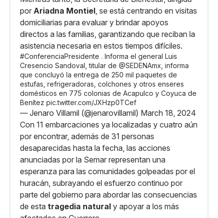
por
Ariadna Montiel
, se está centrando en visitas
domiciliarias para evaluar y brindar apoyos
directos a las familias, garantizando que reciban la
asistencia necesaria en estos tiempos difíciles.
#ConferenciaPresidente
. Informa el general Luis
Cresencio Sandoval, titular de
@SEDENAmx
, informa
que concluyó la entrega de 250 mil paquetes de
estufas, refrigeradoras, colchones y otros enseres
domésticos en 775 colonias de Acapulco y Coyuca de
Benítez
pic.twitter.com/JXHzp0TCef
— Jenaro Villamil (@jenarovillamil)
March 18, 2024
Con 11 embarcaciones ya localizadas y cuatro aún
por encontrar, además de 31 personas
desaparecidas hasta la fecha, las acciones
anunciadas por la Semar representan una
esperanza para las comunidades golpeadas por el
huracán, subrayando el esfuerzo continuo por
parte del gobierno para abordar las consecuencias
de esta
tragedia natural
y apoyar a los más