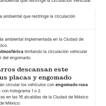
Pequeño
Linkedin
Mediano
Facebook
Grande
X
 ambiental que restringe la circulación
Whatsapp
Copiar enlace
da ambiental implementada en la Ciudad de
ico.
atmosférica
limitando la circulación vehicular
lor del engomado.
arros descansan este
sus placas y engomado
n circular los vehículos con
engomado rosa
 con holograma 1 o 2.
oras en las 16 alcaldías de la Ciudad de México
 de México: