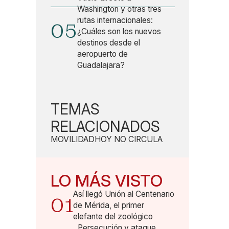
Washington y otras tres
rutas internacionales:
05
¿Cuáles son los nuevos
destinos desde el
aeropuerto de
Guadalajara?
TEMAS
RELACIONADOS
MOVILIDAD
HOY NO CIRCULA
LO MÁS VISTO
Así llegó Unión al Centenario
01
de Mérida, el primer
elefante del zoológico
Persecución y ataque