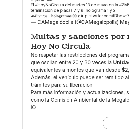
El
#HoyNoCircula
del martes 13 de mayo en la
#ZM
terminación de placas 7 y 8, holograma 1 y 2.
🚗𝐸𝑥𝑒𝑛𝑡𝑜𝑠 - 𝐡𝐨𝐥𝐨𝐠𝐫𝐚𝐦𝐚𝐬 𝟎𝟎 𝐲 𝟎.
pic.twitter.com/tDbew
— CAMegalópolis (@CAMegalopolis)
May
Multas y sanciones por 
Hoy No Circula
No respetar las restricciones del program
que oscilan entre 20 y 30 veces la
Unida
equivalentes a montos que van desde $2,
Además, el vehículo puede ser remitido al 
trámites para su liberación.
Para más información y actualizaciones, s
como la Comisión Ambiental de la Megalóp
IO