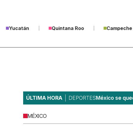
Yucatán
Quintana Roo
Campeche
ÚLTIMA HORA
DEPORTES
México se qued
MÉXICO