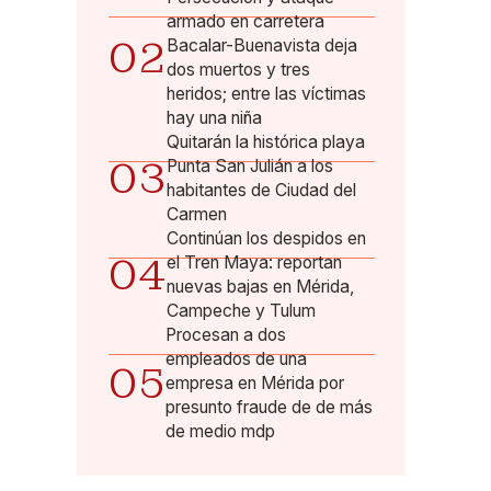
armado en carretera
02
Bacalar-Buenavista deja
dos muertos y tres
heridos; entre las víctimas
hay una niña
Quitarán la histórica playa
03
Punta San Julián a los
habitantes de Ciudad del
Carmen
Continúan los despidos en
04
el Tren Maya: reportan
nuevas bajas en Mérida,
Campeche y Tulum
Procesan a dos
empleados de una
05
empresa en Mérida por
presunto fraude de de más
de medio mdp