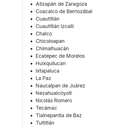
Atizapán de Zaragoza
Coacalco de Berriozábal
Cuautitlán
Cuautitlán Izcalli
Chalco
Chicoloapan
Chimalhuacán
Ecatepec de Morelos
Huixquilucan
Ixtapaluca
La Paz
Naucalpan de Juárez
Nezahualcóyotl
Nicolás Romero
Tecámac
Tlalnepantla de Baz
Tultitlán