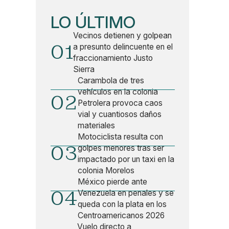
LO ÚLTIMO
Vecinos detienen y golpean
01
a presunto delincuente en el
fraccionamiento Justo
Sierra
Carambola de tres
vehículos en la colonia
02
Petrolera provoca caos
vial y cuantiosos daños
materiales
Motociclista resulta con
03
golpes menores tras ser
impactado por un taxi en la
colonia Morelos
México pierde ante
04
Venezuela en penales y se
queda con la plata en los
Centroamericanos 2026
Vuelo directo a