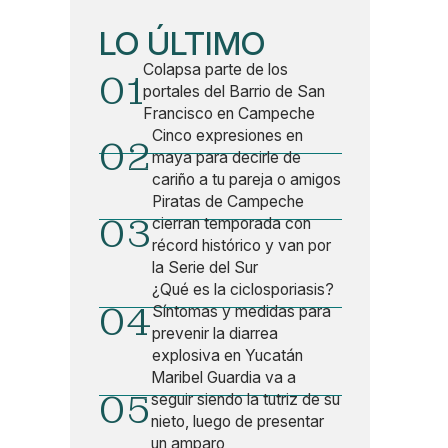
LO ÚLTIMO
Colapsa parte de los
01
portales del Barrio de San
Francisco en Campeche
Cinco expresiones en
02
maya para decirle de
cariño a tu pareja o amigos
Piratas de Campeche
03
cierran temporada con
récord histórico y van por
la Serie del Sur
¿Qué es la ciclosporiasis?
04
Síntomas y medidas para
prevenir la diarrea
explosiva en Yucatán
Maribel Guardia va a
05
seguir siendo la tutriz de su
nieto, luego de presentar
un amparo