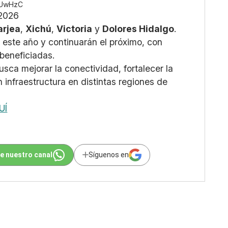
QUUwHzC
 2026
arjea
,
Xichú
,
Victoria
y
Dolores Hidalgo
.
n este año y continuarán el próximo, con
beneficiadas.
sca mejorar la conectividad, fortalecer la
 infraestructura en distintas regiones de
UÍ
e nuestro canal
Síguenos en