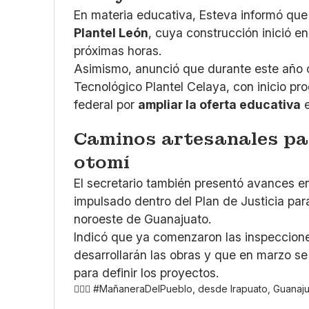
En materia educativa, Esteva informó que
Plantel León
, cuya construcción inició e
próximas horas.
Asimismo, anunció que durante este año c
Tecnológico Plantel Celaya, con inicio pr
federal por
ampliar la oferta educativa
e
Caminos artesanales pa
otomí
El secretario también presentó avances e
impulsado dentro del Plan de Justicia par
noroeste de Guanajuato.
Indicó que ya comenzaron las inspeccion
desarrollarán las obras y que en marzo s
para definir los proyectos.
🙋🏻‍♀️
#MañaneraDelPueblo
, desde Irapuato, Guanaju