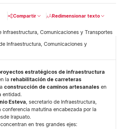
Compartir
Redimensionar texto
Pequeño
Linkedin
Mediano
Facebook
de Infraestructura, Comunicaciones y
Grande
X
Whatsapp
Copiar enlace
proyectos estratégicos de infraestructura
en la
rehabilitación de carreteras
la
construcción de caminos artesanales
en
 entidad.
nio Esteva
, secretario de Infraestructura,
a conferencia matutina encabezada por la
sde Irapuato.
e concentran en tres grandes ejes: