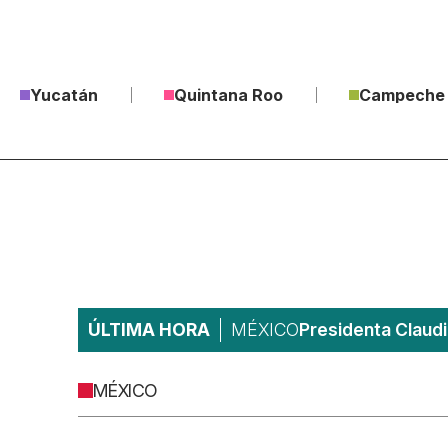
Yucatán
Quintana Roo
Campeche
ÚLTIMA HORA
MÉXICO
Presidenta Claudi
MÉXICO