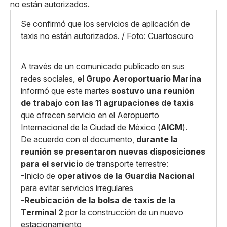
Pequeño
Linkedin
Mediano
Facebook
X
Grande
Se confirmó que los servicios de aplicación de
Whatsapp
taxis no están autorizados. / Foto: Cuartoscuro
Copiar enlace
A través de un comunicado publicado en sus
redes sociales,
el Grupo Aeroportuario Marina
informó que este martes
sostuvo una reunión
de trabajo con las 11 agrupaciones de taxis
que ofrecen servicio en el Aeropuerto
Internacional de la Ciudad de México (
AICM
).
De acuerdo con el documento,
durante la
reunión se presentaron nuevas disposiciones
para el servicio
de transporte terrestre:
-Inicio de
operativos de la Guardia Nacional
para evitar servicios irregulares
-
Reubicación de la bolsa de taxis de la
Terminal 2
por la construcción de un nuevo
estacionamiento