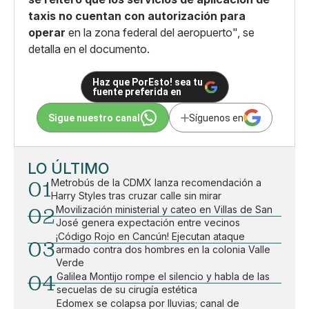
taxis no cuentan con autorización para
operar
en la zona federal del aeropuerto", se
detalla en el documento.
Haz que PorEsto! sea tu
fuente preferida en
Sigue nuestro canal
Síguenos en
LO ÚLTIMO
01
Metrobús de la CDMX lanza recomendación a
Harry Styles tras cruzar calle sin mirar
02
Movilización ministerial y cateo en Villas de San
José genera expectación entre vecinos
¡Código Rojo en Cancún! Ejecutan ataque
03
armado contra dos hombres en la colonia Valle
Verde
04
Galilea Montijo rompe el silencio y habla de las
secuelas de su cirugía estética
Edomex se colapsa por lluvias; canal de