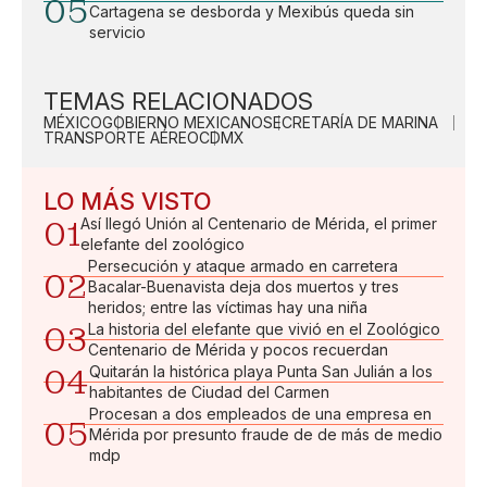
05
Cartagena se desborda y Mexibús queda sin
servicio
TEMAS RELACIONADOS
MÉXICO
GOBIERNO MEXICANO
SECRETARÍA DE MARINA
TRANSPORTE AÉREO
CDMX
LO MÁS VISTO
01
Así llegó Unión al Centenario de Mérida, el primer
elefante del zoológico
Persecución y ataque armado en carretera
02
Bacalar-Buenavista deja dos muertos y tres
heridos; entre las víctimas hay una niña
03
La historia del elefante que vivió en el Zoológico
Centenario de Mérida y pocos recuerdan
04
Quitarán la histórica playa Punta San Julián a los
habitantes de Ciudad del Carmen
Procesan a dos empleados de una empresa en
05
Mérida por presunto fraude de de más de medio
mdp