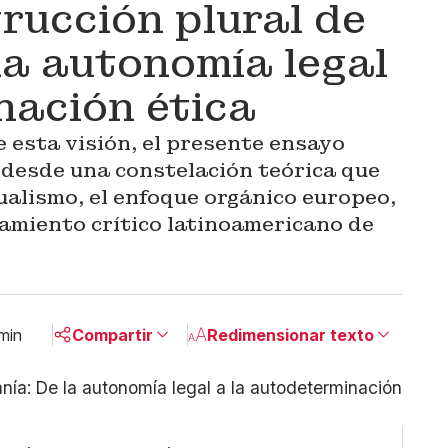
rucción plural de
la autonomía legal
nación ética
 esta visión, el presente ensayo
 desde una constelación teórica que
ualismo, el enfoque orgánico europeo,
samiento crítico latinoamericano de
min
Compartir
Redimensionar texto
Pequeño
Linkedin
Mediano
Facebook
Grande
X