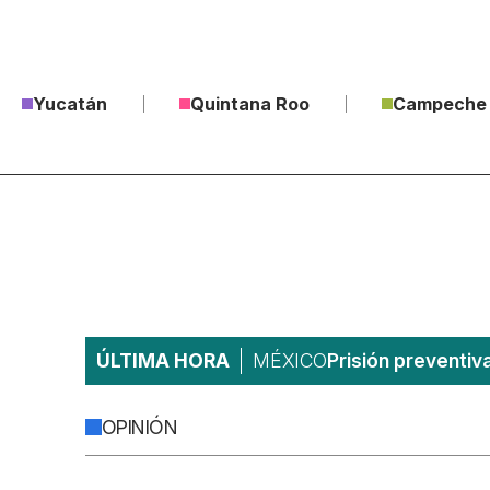
Yucatán
Quintana Roo
Campeche
ÚLTIMA HORA
MÉXICO
Prisión preventiv
OPINIÓN