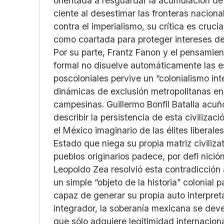
orientada a resguardar la acumulación de 
ciente al desestimar las fronteras naciona
contra el imperialismo, su crítica es cruci
como coartada para proteger intereses de 
Por su parte, Frantz Fanon y el pensamie
formal no disuelve automáticamente las e
poscoloniales pervive un “colonialismo inte
dinámicas de exclusión metropolitanas en
campesinas. Guillermo Bonfil Batalla acu
describir la persistencia de esta civiliz
el México imaginario de las élites liberal
Estado que niega su propia matriz civiliza
pueblos originarios padece, por defi nició
Leopoldo Zea resolvió esta contradicción
un simple “objeto de la historia” colonial 
capaz de generar su propia auto interpreta
integrador, la soberanía mexicana se deve
que sólo adquiere legitimidad internacion