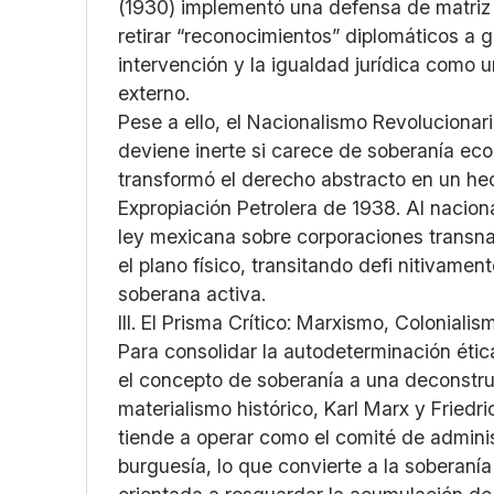
(1930) implementó una defensa de matriz k
retirar “reconocimientos” diplomáticos a g
intervención y la igualdad jurídica como 
externo.
Pese a ello, el Nacionalismo Revolucionar
deviene inerte si carece de soberanía ec
transformó el derecho abstracto en un he
Expropiación Petrolera de 1938. Al naciona
ley mexicana sobre corporaciones transnac
el plano físico, transitando defi nitivame
soberana activa.
III. El Prisma Crítico: Marxismo, Coloniali
Para consolidar la autodeterminación éti
el concepto de soberanía a una deconstruc
materialismo histórico, Karl Marx y Fried
tiende a operar como el comité de admini
burguesía, lo que convierte a la soberaní