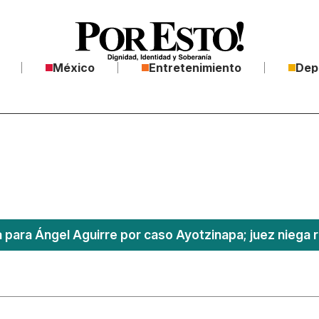
México
Entretenimiento
Dep
a para Ángel Aguirre por caso Ayotzinapa; juez niega r