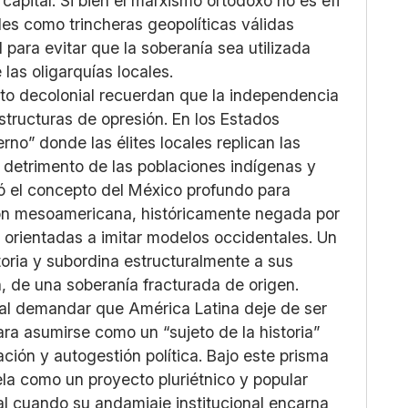
capital. Si bien el marxismo ortodoxo no es efi
les como trincheras geopolíticas válidas
al para evitar que la soberanía sea utilizada
las oligarquías locales.
nto decolonial recuerdan que la independencia
structuras de opresión. En los Estados
rno” donde las élites locales replican las
 detrimento de las poblaciones indígenas y
ñó el concepto del México profundo para
ación mesoamericana, históricamente negada por
es orientadas a imitar modelos occidentales. Un
toria y subordina estructuralmente a sus
n, de una soberanía fracturada de origen.
 al demandar que América Latina deje de ser
para asumirse como un “sujeto de la historia”
ción y autogestión política. Bajo este prisma
la como un proyecto pluriétnico y popular
al cuando su andamiaje institucional encarna