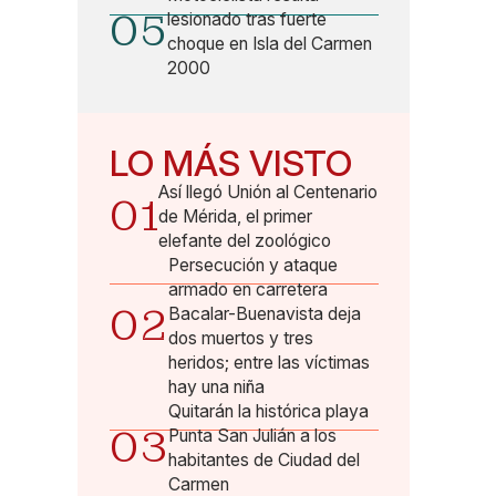
05
lesionado tras fuerte
choque en Isla del Carmen
2000
LO MÁS VISTO
Así llegó Unión al Centenario
01
de Mérida, el primer
elefante del zoológico
Persecución y ataque
armado en carretera
02
Bacalar-Buenavista deja
dos muertos y tres
heridos; entre las víctimas
hay una niña
Quitarán la histórica playa
03
Punta San Julián a los
habitantes de Ciudad del
Carmen