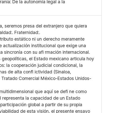
ranía: De la autonomía legal a la
Whatsapp
Copiar enlace
ia, seremos presa del extranjero que quiera
aldad:. Fraternidad:.
tributo estático ni un derecho meramente
 actualización institucional que exige una
a sincronía con su afi rmación internacional.
 geopolíticas, el Estado mexicano articula hoy
s: la cooperación judicial condicional, la
as de alta confl ictividad (Sinaloa,
el Tratado Comercial México-Estados Unidos-
 multidimensional que aquí se defi ne como
l representa la capacidad de un Estado
participación global a partir de su propia
 viabilidad de esta visión, el presente ensayo