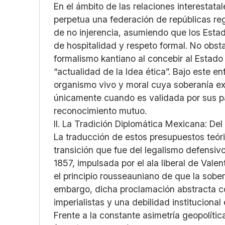
En el ámbito de las relaciones interestat
perpetua una federación de repúblicas regi
de no injerencia, asumiendo que los Estad
de hospitalidad y respeto formal. No obst
formalismo kantiano al concebir al Estado
“actualidad de la Idea ética”. Bajo este 
organismo vivo y moral cuya soberanía ex
únicamente cuando es validada por sus pa
reconocimiento mutuo.
II. La Tradición Diplomática Mexicana: De
La traducción de estos presupuestos teór
transición que fue del legalismo defensivo
1857, impulsada por el ala liberal de Val
el principio rousseauniano de que la sobe
embargo, dicha proclamación abstracta co
imperialistas y una debilidad instituciona
Frente a la constante asimetría geopolític