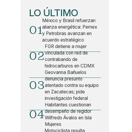
LO ÚLTIMO
México y Brasil refuerzan
01
alianza energética: Pemex
y Petrobras avanzan en
acuerdo estratégico
FGR detiene a mujer
02
vinculada con red de
contrabando de
hidrocarburos en CDMX
Geovanna Bañuelos
denuncia presunto
03
atentado contra su equipo
en Zacatecas; pide
investigación federal
Habitantes cuestionan
04
desempeño de regidor
Wilfredo Ávalos en Isla
Mujeres
Motociclista resulta