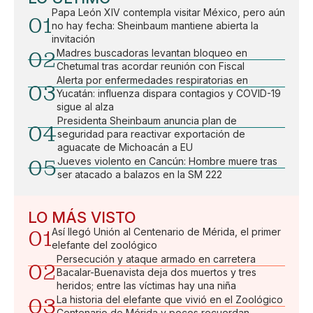
Papa León XIV contempla visitar México, pero aún
01
no hay fecha: Sheinbaum mantiene abierta la
invitación
02
Madres buscadoras levantan bloqueo en
Chetumal tras acordar reunión con Fiscal
Alerta por enfermedades respiratorias en
03
Yucatán: influenza dispara contagios y COVID-19
sigue al alza
Presidenta Sheinbaum anuncia plan de
04
seguridad para reactivar exportación de
aguacate de Michoacán a EU
05
Jueves violento en Cancún: Hombre muere tras
ser atacado a balazos en la SM 222
LO MÁS VISTO
01
Así llegó Unión al Centenario de Mérida, el primer
elefante del zoológico
Persecución y ataque armado en carretera
02
Bacalar-Buenavista deja dos muertos y tres
heridos; entre las víctimas hay una niña
03
La historia del elefante que vivió en el Zoológico
Centenario de Mérida y pocos recuerdan