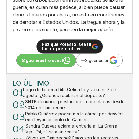
guerra, es quien más padece, si bien puede causar
daño, al menos por ahora, no está en condiciones
de derrotar a Estados Unidos. La tregua ahora y la
paz en su momento, parecen la mejor opción.
Haz que PorEsto! sea tu
fuente preferida en
Sigue nuestro canal
Síguenos en
LO ÚLTIMO
01
Pago de la beca Rita Cetina hoy viernes 7 de
agosto, ¿Quiénes recibirán el depósito?
02
SNTE denuncia prestaciones congeladas desde
2014 en Campeche
03
Pablo Gutiérrez podría ir a la cárcel por desvíos
en el Ayuntamiento de Carmen
04
Sandra Cuevas aclara si entraría a “La Granja
Vip”: “sí, sí iría a un reality”
¿Vives en Campeche? Estos son los sectores