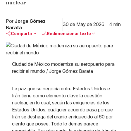
nuclear
Por
Jorge Gómez
30 de May de 2026
4 min
Barata
Compartir
Redimensionar texto
Pequeño
Linkedin
Mediano
Facebook
X
Grande
Ciudad de México moderniza su aeropuerto para
Whatsapp
recibir al mundo / Jorge Gómez Barata
Copiar enlace
La paz que se negocia entre Estados Unidos e
Irán tiene como elemento clave la cuestión
nuclear, en lo cual, según las exigencias de los
Estados Unidos, cualquier acuerdo pasa porque
Irán se deshaga del uranio enriquecido al 60 por
ciento que posee. Todo lo demás parece
negociable. Por otra parte, la exigencia de Irán de