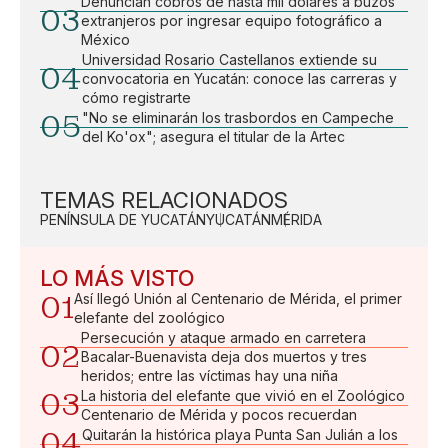
Denuncian cobros de hasta mil dólares a buzos
03
extranjeros por ingresar equipo fotográfico a
México
Universidad Rosario Castellanos extiende su
04
convocatoria en Yucatán: conoce las carreras y
cómo registrarte
05
"No se eliminarán los trasbordos en Campeche
del Ko'ox"; asegura el titular de la Artec
TEMAS RELACIONADOS
PENÍNSULA DE YUCATÁN
YUCATÁN
MÉRIDA
LO MÁS VISTO
01
Así llegó Unión al Centenario de Mérida, el primer
elefante del zoológico
Persecución y ataque armado en carretera
02
Bacalar-Buenavista deja dos muertos y tres
heridos; entre las víctimas hay una niña
03
La historia del elefante que vivió en el Zoológico
Centenario de Mérida y pocos recuerdan
04
Quitarán la histórica playa Punta San Julián a los