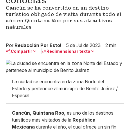
conocías
Cancún se ha convertido en un destino
turístico obligado de visita durante todo el
año en Quintana Roo por sus atractivos
naturales
Por
Redacción Por Esto!
5 de Jul de 2023
2 min
Compartir
Redimensionar texto
Pequeño
Linkedin
Mediano
Facebook
X
Grande
La ciudad se encuentra en la zona Norte del
Whatsapp
Estado y pertenece al municipio de Benito Juárez /
Copiar enlace
Especial
Cancún, Quintana Roo,
es uno de los destinos
turísticos más visitados de la
República
Mexicana
durante el año, el cual ofrece un sin fin