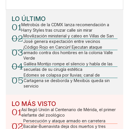
LO ÚLTIMO
01
Metrobús de la CDMX lanza recomendación a
Harry Styles tras cruzar calle sin mirar
02
Movilización ministerial y cateo en Villas de San
José genera expectación entre vecinos
¡Código Rojo en Cancún! Ejecutan ataque
03
armado contra dos hombres en la colonia Valle
Verde
04
Galilea Montijo rompe el silencio y habla de las
secuelas de su cirugía estética
Edomex se colapsa por lluvias; canal de
05
Cartagena se desborda y Mexibús queda sin
servicio
LO MÁS VISTO
01
Así llegó Unión al Centenario de Mérida, el primer
elefante del zoológico
Persecución y ataque armado en carretera
02
Bacalar-Buenavista deja dos muertos y tres