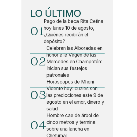
LO ÚLTIMO
Pago de la beca Rita Cetina
01
hoy lunes 10 de agosto,
¿Quiénes recibirán el
depósito?
Celebran las Alboradas en
honor a la Virgen de las
02
Mercedes en Champotón:
Inician sus festejos
patronales
Horóscopos de Mhoni
Vidente hoy: cuales son
03
las predicciones este 9 de
agosto en el amor, dinero y
salud
Hombre cae de árbol de
04
cinco metros y termina
sobre una lancha en
Chetumal