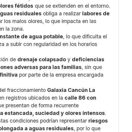
olores fétidos
que se extienden en el entorno.
aguas residuales
obliga a realizar
labores de
ar los malos olores, lo que impacta en las
n la zona.
onstante de agua potable
, lo que dificulta el
a a subir con regularidad en los horarios
ción de
drenaje colapsado
y
deficiencias
ones adversas para las familias
, sin que
finitiva
por parte de la empresa encargada
 del fraccionamiento
Galaxia Cancún La
 en registros ubicados en la
calle 86 con
se presentan de forma recurrente
 estancada, suciedad y olores intensos
.
stas condiciones podrían representar
riesgos
olongada a aguas residuales
, por lo que