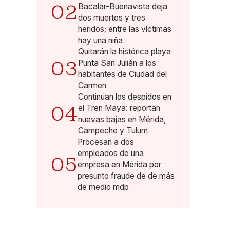
02
Bacalar-Buenavista deja
dos muertos y tres
heridos; entre las víctimas
hay una niña
Quitarán la histórica playa
03
Punta San Julián a los
habitantes de Ciudad del
Carmen
Continúan los despidos en
04
el Tren Maya: reportan
nuevas bajas en Mérida,
Campeche y Tulum
Procesan a dos
empleados de una
05
empresa en Mérida por
presunto fraude de de más
de medio mdp