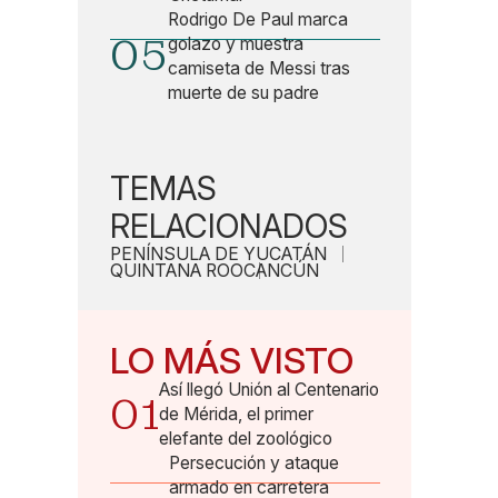
Rodrigo De Paul marca
05
golazo y muestra
camiseta de Messi tras
muerte de su padre
TEMAS
RELACIONADOS
PENÍNSULA DE YUCATÁN
QUINTANA ROO
CANCÚN
LO MÁS VISTO
Así llegó Unión al Centenario
01
de Mérida, el primer
elefante del zoológico
Persecución y ataque
armado en carretera