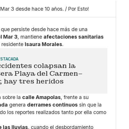
Linkedin
Mediano
Facebook
 Mar 3 desde hace 10 años. / Por Esto!
Grande
X
Whatsapp
Copiar enlace
, que persiste desde hace más de una
l Mar 3
, mantiene
afectaciones sanitarias
a residente
Isaura Morales
.
ESTACADA
cidentes colapsan la
tera Playa del Carmen–
 hay tres heridos
a sobre la
calle Amapolas
, frente a su
sada
genera
derrames continuos
sin que la
o los reportes realizados tanto por ella como
 las lluvias
, cuando el desbordamiento