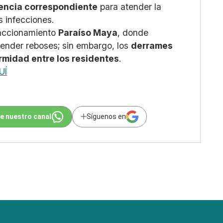
dencia correspondiente
para atender la
s infecciones.
fraccionamiento
Paraíso Maya
, donde
tender reboses; sin embargo, los
derrames
rmidad entre los residentes
.
UÍ
e nuestro canal
Síguenos en