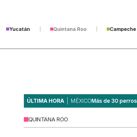
Yucatán
Quintana Roo
Campeche
ÚLTIMA HORA
MÉXICO
Más de 30 perros
QUINTANA ROO