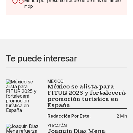
05
Mérida por presunto fraude de de más de medio
mdp
Te puede interesar
MÉXICO
México se alista para
FITUR 2025 y fortalecerá
promoción turística en
España
Redacción Por Esto!
2 Min
YUCATÁN
Joaquín Diaz Mena