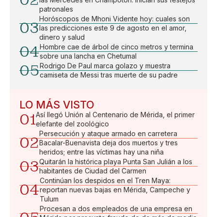
02
patronales
Horóscopos de Mhoni Vidente hoy: cuales son
03
las predicciones este 9 de agosto en el amor,
dinero y salud
04
Hombre cae de árbol de cinco metros y termina
sobre una lancha en Chetumal
05
Rodrigo De Paul marca golazo y muestra
camiseta de Messi tras muerte de su padre
LO MÁS VISTO
01
Así llegó Unión al Centenario de Mérida, el primer
elefante del zoológico
Persecución y ataque armado en carretera
02
Bacalar-Buenavista deja dos muertos y tres
heridos; entre las víctimas hay una niña
03
Quitarán la histórica playa Punta San Julián a los
habitantes de Ciudad del Carmen
Continúan los despidos en el Tren Maya:
04
reportan nuevas bajas en Mérida, Campeche y
Tulum
Procesan a dos empleados de una empresa en