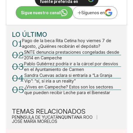
fuente preferida en
Sigue nuestro canal
Síguenos en
LO ÚLTIMO
01
Pago de la beca Rita Cetina hoy viernes 7 de
agosto, ¿Quiénes recibirán el depósito?
02
SNTE denuncia prestaciones congeladas desde
2014 en Campeche
03
Pablo Gutiérrez podría ir a la cárcel por desvíos
en el Ayuntamiento de Carmen
04
Sandra Cuevas aclara si entraría a “La Granja
Vip”: “sí, sí iría a un reality”
05
¿Vives en Campeche? Estos son los sectores
que pueden recibir Leche para el Bienestar
TEMAS RELACIONADOS
PENÍNSULA DE YUCATÁN
QUINTANA ROO
JOSÉ MARÍA MORELOS